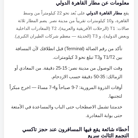
معلومات عن مطار القاهرة الدولي
يقع
مطار القاهرة الدولي
على بُعد نحو 22 كيلومتراً من وسط
القاهرة، و10 كيلومترات تقريباً من مدينة نصر. يضم المطار ثلاثة
صالات: T1 (الرحلات الأفريقية والعربية)، T2 (المغادرات الداخلية
وبعض الدولية)، و T3 (الحديثة — معظم شركات الطيران الكبرى).
تأكد من رقم الصالة (Terminal) قبل انطلاقك لأن المسافة
بين T1/T2 وT3 تبلغ نحو 3 كيلومترات.
وقت الوصول من مدينة نصر: 15-25 دقيقة. من المعادي أو
الزمالك: 35-50 دقيقة حسب الازدحام.
أوقات الذروة المرورية: 7-9 صباحاً و4-7 مساءً — اخرج مبكراً
لتجنبها.
خدمتنا تشمل الاصطحاب حتى الباب والمساعدة في الأمتعة
حتى بوابة المغادرة.
أخطاء شائعة يقع فيها المسافرون عند حجز تاكسي
التجمع الثالث سريع