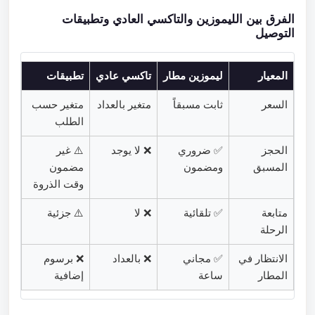
الفرق بين الليموزين والتاكسي العادي وتطبيقات
التوصيل
المعيار
ليموزين مطار
تاكسي عادي
تطبيقات
السعر
ثابت مسبقاً
متغير بالعداد
متغير حسب
الطلب
الحجز
✅ ضروري
❌ لا يوجد
⚠️ غير
المسبق
ومضمون
مضمون
وقت الذروة
متابعة
✅ تلقائية
❌ لا
⚠️ جزئية
الرحلة
الانتظار في
✅ مجاني
❌ بالعداد
❌ برسوم
المطار
ساعة
إضافية