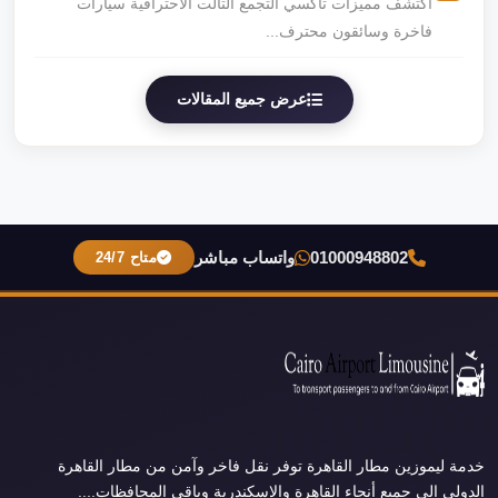
اكتشف مميزات تاكسي التجمع التالت الاحترافية سيارات
فاخرة وسائقون محترف...
عرض جميع المقالات
01000948802
واتساب مباشر
متاح 24/7
خدمة ليموزين مطار القاهرة توفر نقل فاخر وآمن من مطار القاهرة
الدولي إلى جميع أنحاء القاهرة والإسكندرية وباقي المحافظات....