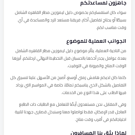
جاهزون لمساعدتكم
سواء كان استفساركم بخصوص دليل ليموزين مطار القاهره الشامل
بسيطًا أو يحتاج تفاصيل أكثر، فريقنا مستعد للرد والمساعدة في أي
وقت مناسب لكم.
الجوانب العملية للموضوع
من الناحية العملية، يتأثر موضوع دليل ليموزين مطار القاهره الشامل
بعدة عوامل يجدر أخذها بالحسبان قبل التخطيط النهائي لرحلتكم، أبرزها
الوقت المتاح والمرونة في التوقيت.
كلما كان لديكم هامش زمني أوسع، أصبح من الأسهل علينا تنسيق كل
التفاصيل بالشكل الذي يناسبكم تمامًا، خاصة في المواسم التي يزداد
فيها الطلب على هذا النوع من الخدمات.
وفي المقابل، نحن مستعدون أيضًا للتعامل مع الطلبات ذات الطابع
العاجل قدر الإمكان، فقط تواصلوا معنا وسنبذل قصارى جهدنا لتلبية
احتياجاتكم في أقرب وقت متاح.
لماذا يثق بنا المسافرون