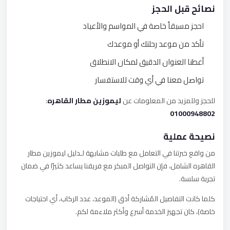
نصائح قبل الحجز
احجز مسبقاً خاصة في المواسم والأعياد
تأكد من موعد رحلتك أو موعدك
أعطنا العنوان الدقيق لمكان الانطلاق
تواصل معنا في أي وقت للاستفسار
للحجز وللمزيد من المعلومات عن
ليموزين مطار القاهره
:
01000948802
نصيحة عملية
من واقع خبرتنا في التعامل مع طلبات مشابهة لـدليل ليموزين مطار
القاهره الشامل، فإن التواصل المبكر مع فريقنا يساعد كثيرًا في ضمان
تجربة سلسة.
كلما كانت التفاصيل المُشاركة أدق (الموعد، عدد الركاب، أي احتياجات
خاصة)، كان تجهيز الخدمة أسرع وأكثر ملاءمة لكم.