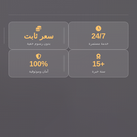
24/7
سعر ثابت
خدمة مستمرة
بدون رسوم خفية
100%
+15
سنة خبرة
أمان وموثوقية