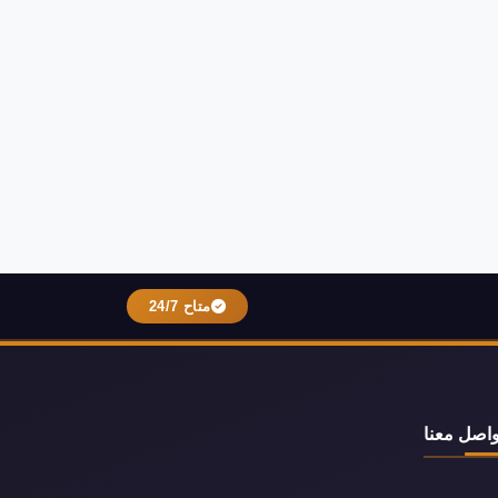
متاح 24/7
واصل معنا