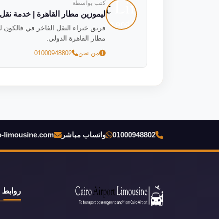
كتب بواسطة
ليموزين مطار القاهرة | خدمة نقل فاخ
مطار القاهرة الدولي.
من نحن
01000948802
01000948802
واتساب مباشر
o-limousine.com
روابط 