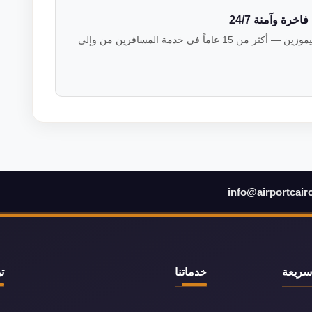
رة وآمنة 24/7
فريق خبراء النقل الفاخر في فالكون ليموزين — أكثر من 15 عاماً في خدمة المسافرين من وإلى
info@airportcair
سريعة
خدماتنا
ت