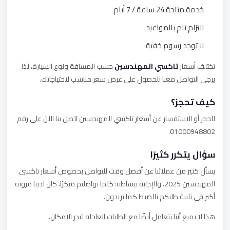
خدمة متاحة 24 ساعة / 7 أيام
التزام تام بالمواعيد
لا توجد رسوم خفية
تختلف أسعار
تاكسي المهندسين
حسب المسافة ونوع السيارة، لذا
يرجى التواصل معنا للحصول على عرض سعر مناسب لاحتياجاتك.
كيف تحجز؟
للحجز أو الاستفسار عن أسعار تاكسي المهندسين اتصل بنا الآن على رقم
01000948802.
سؤال يتكرر كثيرًا
يسأل كثير من عملائنا عن أفضل وقت للتواصل بخصوص أسعار تاكسي
المهندسين 2025، والإجابة ببساطة: كلما تواصلتم مبكرًا، كان لدينا مرونة
أكبر في تلبية طلبكم بالضبط كما تريدون.
هذا لا يمنع أننا نتعامل أيضًا مع الطلبات العاجلة قدر الإمكان.