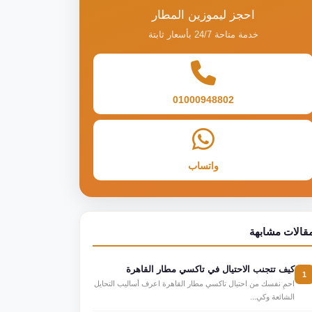
احجز ليموزين المطار
خدمة متاحة 24/7 بأسعار ثابتة
01000948802
واتساب
قالات مشابهة
كيف تتجنب الاحتيال في تاكسي مطار القاهرة
1
احمِ نفسك من احتيال تاكسي مطار القاهرة اعرف أساليب التحايل
الشائعة وكي...