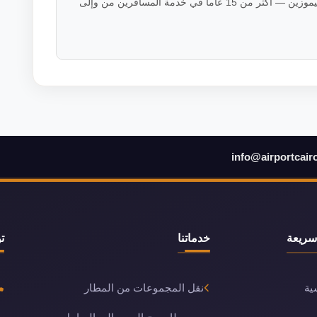
فريق خبراء النقل الفاخر في فالكون ليموزين — أكثر من 15 عاماً في خدمة المسافرين من وإلى
info@airportcair
سريعة
خدماتنا
ت
ية
نقل المجموعات من المطار