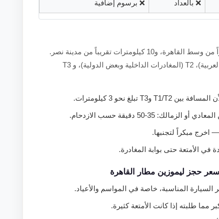
❌ بالعداد
❌ برسوم إضافية
على بُعد نحو 22 كيلومتراً من وسط القاهرة، و10 كيلومترات تقريباً من مدينة نصر.
يضم المطار ثلاثة صالات: T1 (الرحلات الأفريقية والعربية)، T2 (المغادرات الداخلية وبعض الدولية)، و T3
في الأمتعة حتى بوابة المغادرة.
سعر حجز ليموزين مطار القاهرة
 السيارة المناسبة، خاصة في المواسم والأعياد.
ر مما طلبته إذا كانت الأمتعة كثيرة.