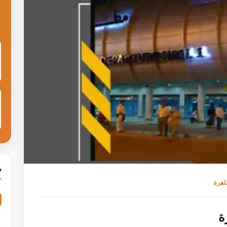
م
اهرة
ة