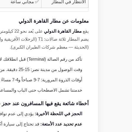
الانتظار في المطار
✅ مجاني ساعة
معلومات عن مطار القاهرة الدولي
يقع
مطار القاهرة الدولي
(الحديثة — معظم شركات الطيران الكبرى).
تأكد من رقم الصالة (Terminal) قبل انطلاقك لأن المسافة بين T1/T2 وT3 تبلغ نحو 3 كيلومترات.
وقت الوصول من مدينة نصر: 15-25 دقيقة. من المعادي أو الزمالك: 35-50 دقيقة حسب الازدحام.
أوقات الذروة المرورية: 7-9 صباحاً و4-7 مساءً — اخرج مبكراً لتجنبها.
خدمتنا تشمل الاصطحاب حتى الباب والمساعدة 
أخطاء شائعة يقع فيها المسافرون عند حجز 
الحجز في اللحظة الأخيرة:
يؤدي إلى عدم توافر
عدم تحديد عدد الأمتعة:
قد تحتاج إلى سيارة أكب