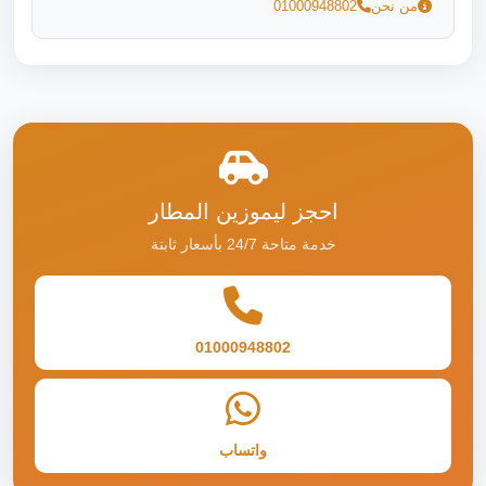
من نحن
01000948802
احجز ليموزين المطار
خدمة متاحة 24/7 بأسعار ثابتة
01000948802
واتساب