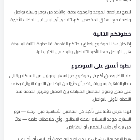
يُنصح بمراجعة الموعد والوجهة بدقة، والتأكد من توفر وسيلة تواصل
واضحة مع السائق المخصص لكم، لتفادي أي لبس في اللحظات الأخيرة.
خطوتكم التالية
إذا كان هذا الموضوع يتعلق برحلتكم القادمة، فالخطوة التالية البسيطة
هي التواصل معنا لتأكيد التفاصيل والبدء في الترتيب لها.
نظرة أعمق على الموضوع
عند النظر بعمق أكبر في موضوع حجز اسعار ليموزين من الاسكندرية الى
مطار القاهرة بسهولة، يتضح أن كثيرًا من الرضا عن التجربة النهائية يعتمد
على مدى وضوح التفاصيل المتبادلة بين العميل وفريق الخدمة منذ
اللحظة الأولى للتواصل.
لهذا نحرص دائمًا على تأكيد كل التفاصيل الأساسية قبل الرحلة — نوع
السيارة، موعد الاستلام، نقطة الانطلاق، وأي ملاحظات خاصة — بدلاً
من ترك أي جانب للتخمين أو الافتراض.
هذا النهج يقلل بشكل كبير من احتمالية حدوث أي لبس أو تأخير غير