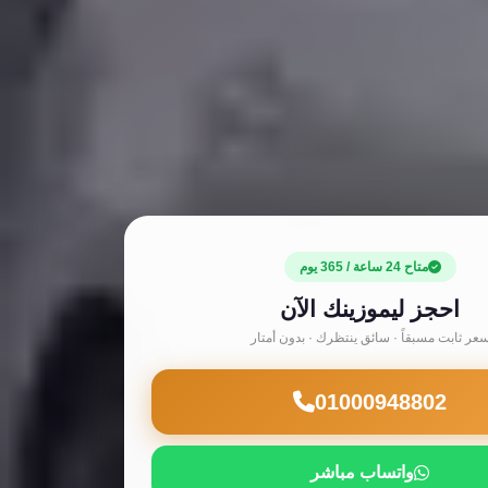
متاح 24 ساعة / 365 يوم
احجز ليموزينك الآن
عر ثابت مسبقاً · سائق ينتظرك · بدون أمتار
01000948802
واتساب مباشر