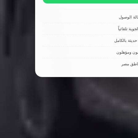
لة الوصول
جوية تلقائياً
ديثة بالكامل
ون ومؤهلون
ناطق مصر