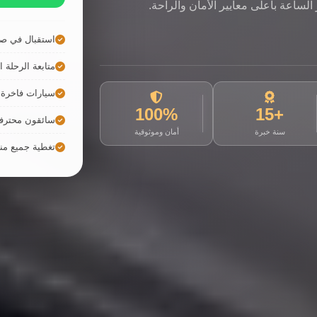
لساعة بأعلى معايير الأمان والراحة.
استقبال في صا
متابعة الرحلة ال
سيارات فاخرة ح
100%
+15
سائقون محترف
سنة خبرة
أمان وموثوقية
تغطية جميع م