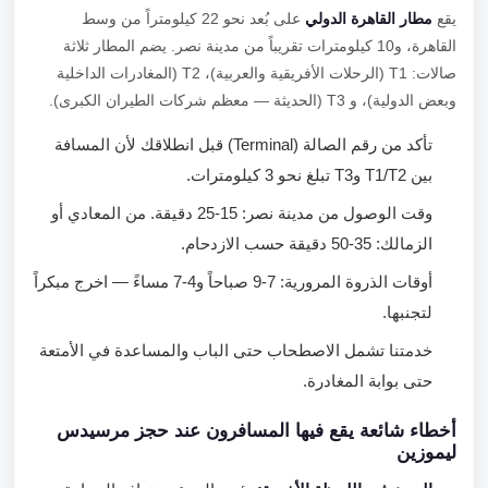
يقع
مطار القاهرة الدولي
على بُعد نحو 22 كيلومتراً من وسط
القاهرة، و10 كيلومترات تقريباً من مدينة نصر. يضم المطار ثلاثة
صالات: T1 (الرحلات الأفريقية والعربية)، T2 (المغادرات الداخلية
وبعض الدولية)، و T3 (الحديثة — معظم شركات الطيران الكبرى).
تأكد من رقم الصالة (Terminal) قبل انطلاقك لأن المسافة
بين T1/T2 وT3 تبلغ نحو 3 كيلومترات.
وقت الوصول من مدينة نصر: 15-25 دقيقة. من المعادي أو
الزمالك: 35-50 دقيقة حسب الازدحام.
أوقات الذروة المرورية: 7-9 صباحاً و4-7 مساءً — اخرج مبكراً
لتجنبها.
خدمتنا تشمل الاصطحاب حتى الباب والمساعدة في الأمتعة
حتى بوابة المغادرة.
أخطاء شائعة يقع فيها المسافرون عند حجز مرسيدس
ليموزين