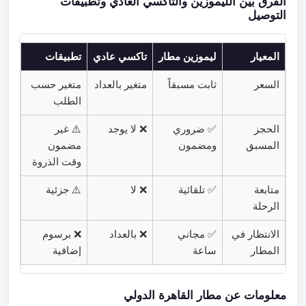
الفرق بين الليموزين والتاكسي العادي وتطبيقات
التوصيل
المعيار
ليموزين مطار
تاكسي عادي
تطبيقات
السعر
ثابت مسبقاً
متغير بالعداد
متغير حسب
الطلب
الحجز
✅ ضروري
❌ لا يوجد
⚠️ غير
المسبق
ومضمون
مضمون
وقت الذروة
متابعة
✅ تلقائية
❌ لا
⚠️ جزئية
الرحلة
الانتظار في
✅ مجاني
❌ بالعداد
❌ برسوم
المطار
ساعة
إضافية
معلومات عن مطار القاهرة الدولي