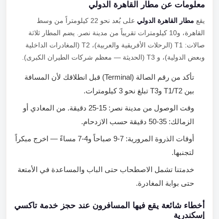
معلومات عن مطار القاهرة الدولي
يقع
مطار القاهرة الدولي
على بُعد نحو 22 كيلومتراً من وسط
القاهرة، و10 كيلومترات تقريباً من مدينة نصر. يضم المطار ثلاثة
صالات: T1 (الرحلات الأفريقية والعربية)، T2 (المغادرات الداخلية
وبعض الدولية)، و T3 (الحديثة — معظم شركات الطيران الكبرى).
تأكد من رقم الصالة (Terminal) قبل انطلاقك لأن المسافة
بين T1/T2 وT3 تبلغ نحو 3 كيلومترات.
وقت الوصول من مدينة نصر: 15-25 دقيقة. من المعادي أو
الزمالك: 35-50 دقيقة حسب الازدحام.
أوقات الذروة المرورية: 7-9 صباحاً و4-7 مساءً — اخرج مبكراً
لتجنبها.
خدمتنا تشمل الاصطحاب حتى الباب والمساعدة في الأمتعة
حتى بوابة المغادرة.
أخطاء شائعة يقع فيها المسافرون عند حجز خدمة تاكسي
إسكندرية