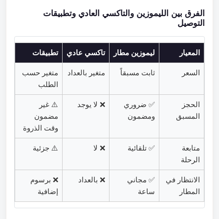
الفرق بين الليموزين والتاكسي العادي وتطبيقات
التوصيل
المعيار
ليموزين مطار
تاكسي عادي
تطبيقات
السعر
ثابت مسبقاً
متغير بالعداد
متغير حسب
الطلب
الحجز
✅ ضروري
❌ لا يوجد
⚠️ غير
المسبق
ومضمون
مضمون
وقت الذروة
متابعة
✅ تلقائية
❌ لا
⚠️ جزئية
الرحلة
الانتظار في
✅ مجاني
❌ بالعداد
❌ برسوم
المطار
ساعة
إضافية