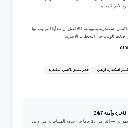
رحلتكم لا بعده.
اكسي اسكندريه بسهولة، فالأفضل أن تبدأوا الترتيب لها
ون ضغط الوقت في اللحظات الأخيرة.
كسي اسكندريه اونلاين
حجز مسبق تاكسي اسكندريه
رة وآمنة 24/7
فريق خبراء النقل الفاخر في فالكون ليموزين — أكثر من 15 عاماً في خدمة المسافرين من وإلى