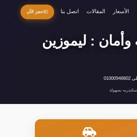
الأسعار
المقالات
اتصل بنا
احجز الآن
وأمان : ليموزين
010
كندريه بسهولة