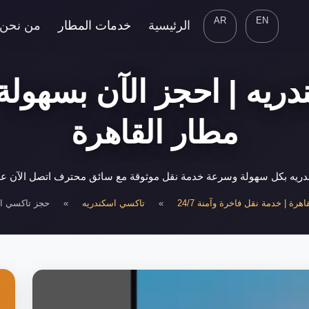
AR
EN
الرئيسية
خدمات المطار
من نحن
يه | احجز الآن بسهولة 
مطار القاهرة
ه بكل سهولة وسرعة خدمة نقل موثوقة مع سائق محترف اتصل الآن على 00948802
هرة | خدمة نقل فاخرة وآمنة 24/7
»
تاكسي اسكندريه
»
حجز تاكسي اس