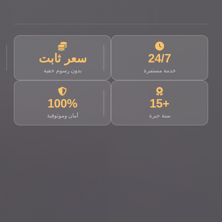
24/7
سعر ثابت
خدمة مستمرة
بدون رسوم خفية
100%
+15
سنة خبرة
أمان وموثوقية