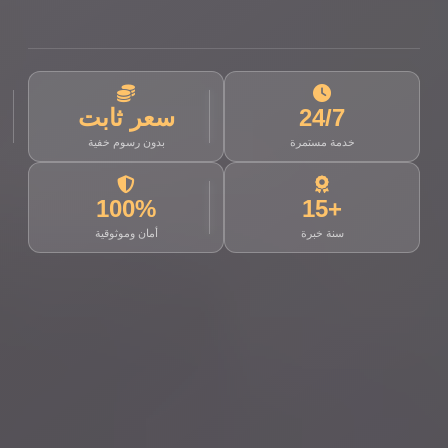
24/7
سعر ثابت
خدمة مستمرة
بدون رسوم خفية
100%
+15
سنة خبرة
أمان وموثوقية