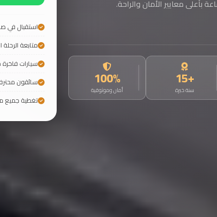
ة بأعلى معايير الأمان والراحة.
استقبال في صا
متابعة الرحلة ال
سيارات فاخرة ح
100%
+15
سائقون محتر
سنة خبرة
أمان وموثوقية
تغطية جميع م