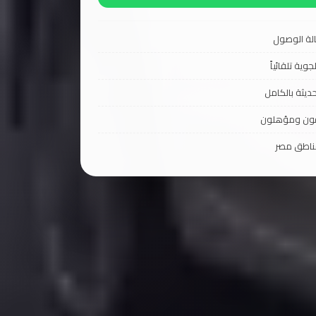
لة الوصول
جوية تلقائياً
ديثة بالكامل
فون ومؤهلون
ناطق مصر