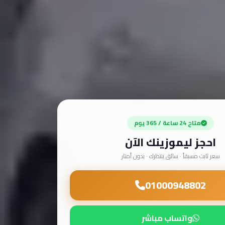
متاح 24 ساعة / 365 يوم
احجز ليموزينك الآن
سعر ثابت مسبقاً · سائق ينتظرك · بدون أمتار
01000948802
واتساب مباشر