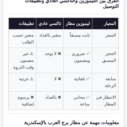
الفرق بين الليموزين والتاكسي العادي وتطبيقات
التوصيل
المعيار
ليموزين مطار
تاكسي عادي
تطبيقات
السعر
ثابت مسبقاً
متغير بالعداد
متغير حسب
الطلب
الحجز
✅ ضروري
❌ لا يوجد
⚠️ غير
المسبق
ومضمون
مضمون
وقت الذروة
متابعة
✅ تلقائية
❌ لا
⚠️ جزئية
الرحلة
الانتظار في
✅ مجاني
❌ بالعداد
❌ برسوم
المطار
ساعة
إضافية
معلومات مهمة عن مطار برج العرب بالإسكندرية