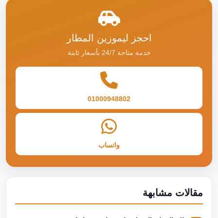
احجز ليموزين المطار
خدمة متاحة 24/7 بأسعار ثابتة
01000948802
واتساب
مقالات مشابهة