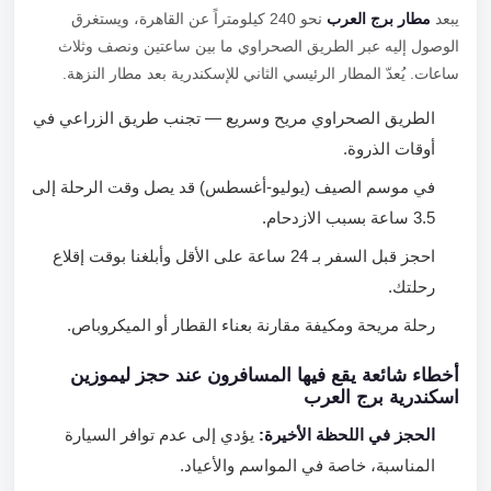
يبعد
مطار برج العرب
نحو 240 كيلومتراً عن القاهرة، ويستغرق
الوصول إليه عبر الطريق الصحراوي ما بين ساعتين ونصف وثلاث
ساعات. يُعدّ المطار الرئيسي الثاني للإسكندرية بعد مطار النزهة.
الطريق الصحراوي مريح وسريع — تجنب طريق الزراعي في
أوقات الذروة.
في موسم الصيف (يوليو-أغسطس) قد يصل وقت الرحلة إلى
3.5 ساعة بسبب الازدحام.
احجز قبل السفر بـ 24 ساعة على الأقل وأبلغنا بوقت إقلاع
رحلتك.
رحلة مريحة ومكيفة مقارنة بعناء القطار أو الميكروباص.
أخطاء شائعة يقع فيها المسافرون عند حجز ليموزين
اسكندرية برج العرب
الحجز في اللحظة الأخيرة:
يؤدي إلى عدم توافر السيارة
المناسبة، خاصة في المواسم والأعياد.