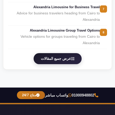
Alexandria Limousine for Business Travel
7
Advice for business travelers heading from Cairo to
Alexandria
Alexandria Limousine Group Travel Options
8
Vehicle options for groups traveling from Cairo to
Alexandria
عرض جميع المقالات
01000948802
واتساب مباشر
متاح 24/7