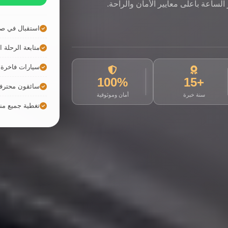
لساعة بأعلى معايير الأمان والراحة.
استقبال في صا
متابعة الرحلة ال
سيارات فاخرة ح
100%
+15
سائقون محترف
سنة خبرة
أمان وموثوقية
تغطية جميع م