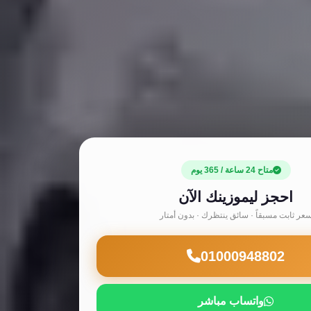
متاح 24 ساعة / 365 يوم
احجز ليموزينك الآن
عر ثابت مسبقاً · سائق ينتظرك · بدون أمتار
01000948802
واتساب مباشر