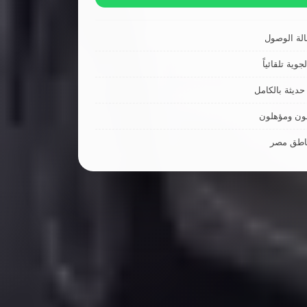
لة الوصول
جوية تلقائياً
ديثة بالكامل
ون ومؤهلون
ناطق مصر