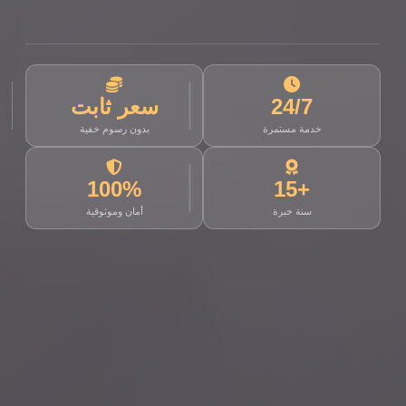
24/7
سعر ثابت
خدمة مستمرة
بدون رسوم خفية
100%
+15
سنة خبرة
أمان وموثوقية