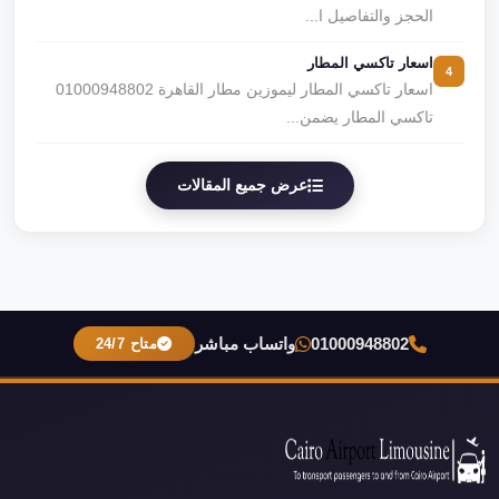
الحجز والتفاصيل ا...
اسعار تاكسي المطار
4
اسعار تاكسي المطار ليموزين مطار القاهرة 01000948802
تاكسي المطار يضمن...
عرض جميع المقالات
01000948802
واتساب مباشر
متاح 24/7