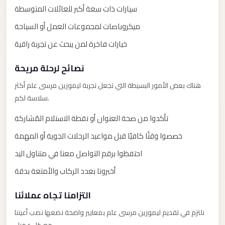
El
سيارات ذات سعة أكبر للعائلات المتوسطة
Sheikh
ميكروباصات لمجموعات العمل أو السياحة
Limousine
خيارات فاخرة لمن يبحث عن تجربة راقية
Saint
Catherine
نصائح لرحلة مريحة
Transfer
هناك بعض الأمور البسيطة التي تجعل تجربة ليموزين مرسى علم أكثر
Mountain
سلاسة لكم.
Trip
تأكدوا من صحة العنوان أو نقطة الاستلام المُشاركة
Saint
Catherine
خصصوا وقتًا كافيًا قبل مواعيد الرحلات الجوية أو المهمة
Transfer
احتفظوا برقم التواصل معنا في متناول اليد
Pyramids
أخبرونا بعدد الركاب والأمتعة بدقة
Taxi
التزامنا تجاه عملائنا
Private
نلتزم في تقديم ليموزين مرسى علم بمعايير واضحة نضعها نصب أعيننا
Car