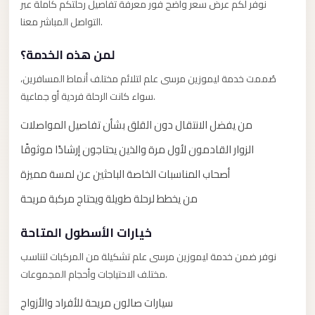
نوفر لكم عرض سعر واضح فور معرفة تفاصيل رحلتكم كاملة عبر
El
التواصل المباشر معنا.
Sheikh
Transfer
لمن هذه الخدمة؟
from
صُممت خدمة ليموزين مرسى علم لتلائم مختلف أنماط المسافرين،
Cairo
سواء كانت الرحلة فردية أو جماعية.
Sharm
من يفضل الانتقال دون القلق بشأن تفاصيل المواصلات
El
الزوار القادمون لأول مرة والذين يحتاجون إرشادًا موثوقًا
Sheikh
Taxi
أصحاب المناسبات الخاصة الباحثين عن لمسة مميزة
من يخطط لرحلة طويلة ويحتاج مركبة مريحة
Sharm
El
خيارات الأسطول المتاحة
Sheikh
Limousine
نوفر ضمن خدمة ليموزين مرسى علم تشكيلة من المركبات لتناسب
Service
مختلف الاحتياجات وأحجام المجموعات.
Sharm
سيارات صالون مريحة للأفراد والأزواج