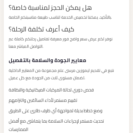
City
هل يمكن الحجز لمناسبة خاصة؟
Transfer
from
بالتأكيد، يمكننا تخصيص الخدمة لتناسب طبيعة مناسبتكم الخاصة.
Cairo
كيف أعرف تكلفة الرحلة؟
Airport
نوفر لكم عرض سعر واضح فور معرفة تفاصيل رحلتكم كاملة عبر
North
التواصل المباشر معنا.
Coast
Taxi
معايير الجودة والسلامة بالتفصيل
North
نتبع في تقديم ليموزين مرسى علم مجموعة من المعايير الداخلية
لضمان مستوى ثابت من الجودة مع كل عميل.
Coast
Limousine
فحص دوري لحالة المركبات الميكانيكية والنظافة
Service
تقييم مستمر لأداء السائقين والتزامهم
North
وضع خطط بديلة لمواجهة أي ظرف طارئ على الطريق
Coast
تحديث مستمر لإجراءات السلامة بما يتماشى مع أفضل
Limousine
الممارسات