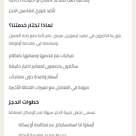
taxi
cairo
تأكيد فوري لتفاصيل الحجز
airport
لماذا تختار خدمتنا؟
taxi
يثق بنا الكثيرون في تنفيذ ليموزين مرسى علم لأننا نضع راحة العميل
airport
وسلامته في مقدمة أولوياتنا.
cairo
مركبات يتم فحصها وصيانتها بانتظام
Suez
Taxi
سائقون يخضعون لمعايير اختيار دقيقة
Suez
أسعار واضحة دون مفاجآت
Limousine
مرونة في التعامل مع تغييرات اللحظة الأخيرة
Sphinx
خطوات الحجز
Airport
Taxi
نسعى لجعل تجربة الحجز سهلة قدر الإمكان لعملائنا.
Sphinx
أرسلوا لنا استفساركم عبر مكالمة أو رسالة
Airport
حددوا موعد ووجهة الرحلة