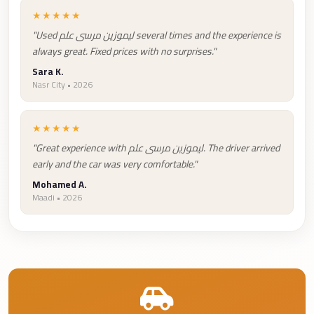
Taxi
★★★★★
"Used ليموزين مرسى علم several times and the experience is
Hurghada
always great. Fixed prices with no surprises."
Limousine
Sara K.
Service
Nasr City • 2026
Hurghada
Limousine
★★★★★
"Great experience with ليموزين مرسى علم. The driver arrived
Helwan
early and the car was very comfortable."
Taxi
Mohamed A.
Heliopolis
Maadi • 2026
Taxi
Group
Transfer
from
Cairo