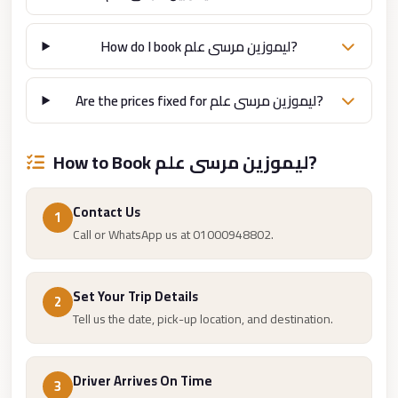
from
Cairo
How do I book ليموزين مرسى علم?
Airport
Limousine
Are the prices fixed for ليموزين مرسى علم?
from
Alexandria
to
How to Book ليموزين مرسى علم?
Cairo
Airport
Contact Us
1
Limousine
Call or WhatsApp us at 01000948802.
Company
in
Set Your Trip Details
2
Cairo
Tell us the date, pick-up location, and destination.
Limousine
Companies
Driver Arrives On Time
3
in