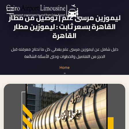
Zamalek
ليموزين مرسى علم | توصيل من مطار
EN
Taxi
القاهرة بسعر ثابت : ليموزين مطار
Wedding
القاهرة
AR
Limousine
Cairo
دليل شامل عن ليموزين مرسى علم يغطي كل ما تحتاج معرفته قبل
Home
الحجز من التفاصيل والخطوات وحتى الأسئلة الشائعة
Wedding
Car
Home
Services
Rental
»
ليموزين مرسى علم
Service
About Us
Wedding
Car
Prices
Rental
VIP
Blog
Limousine