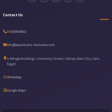
Sea
Resorts
Contact Us
Transfer
Cairo
01000948802
Airport
Taxi
info@airportcairo-limousine.com
cairo
airport
4 Mirage Buildings, University Street, Zahraa, Nasr City, Cairo,
Egypt
shuttle
Cairo
WhatsApp
Airport
Limousine
Google Maps
to
Alexandria
Cairo