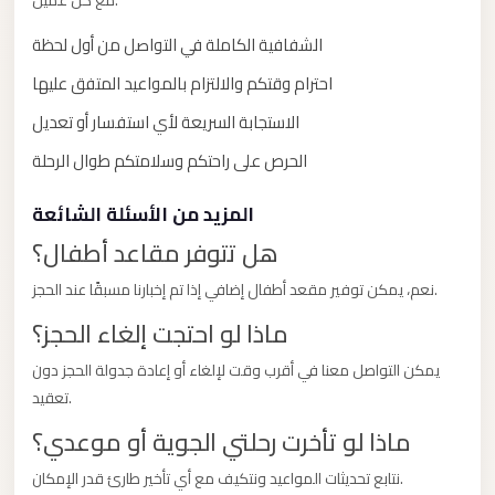
مع كل عميل.
with
Driver
الشفافية الكاملة في التواصل من أول لحظة
Prices
احترام وقتكم والالتزام بالمواعيد المتفق عليها
Limousine
الاستجابة السريعة لأي استفسار أو تعديل
Service
الحرص على راحتكم وسلامتكم طوال الرحلة
Alexandria
Cairo
المزيد من الأسئلة الشائعة
Port
هل تتوفر مقاعد أطفال؟
Said
نعم، يمكن توفير مقعد أطفال إضافي إذا تم إخبارنا مسبقًا عند الحجز.
Limousine
Service
ماذا لو احتجت إلغاء الحجز؟
Port
يمكن التواصل معنا في أقرب وقت لإلغاء أو إعادة جدولة الحجز دون
Said
تعقيد.
Limousine
ماذا لو تأخرت رحلتي الجوية أو موعدي؟
October
نتابع تحديثات المواعيد ونتكيف مع أي تأخير طارئ قدر الإمكان.