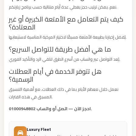
City
نعم، يمكن ترتيب حجز يغطي عدة أيام متتالية حسب برنامج زيارتكم.
Limousine
كيف يتم التعامل مع الأمتعة الكبيرة أو غير
Service
المعتادة؟
Nasr
يُفضل إخبارنا بطبيعة الأمتعة مسبقًا لاختيار المركبة المناسبة لاستيعابها.
City
ما هي أفضل طريقة للتواصل السريع؟
Limousine
يُعد التواصل عبر واتساب من أسرع الطرق لتلقي الرد والتأكيد الفوري.
Mohandessin
Taxi
هل تتوفر الخدمة في أيام العطلات
الرسمية؟
Mercedes
Limousine
نعمل خلال معظم الأيام بما في ذلك العطلات، مع أهمية التنسيق
المسبق في هذه الفترات.
Mercedes
Car
احجز الآن — اتصل أو واتساب 01000948802.
Rental
with
Luxury Fleet
Driver