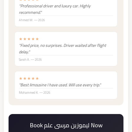
Madinaty
"Professional driver and luxury car. Highly
Limousine
recommend."
Service
Ahmed M. — 2026
Madinaty
Limousine
★★★★★
"Fixed price, no surprises. Driver waited after flight
Maadi
delay."
Limousine
Sarah A. — 2026
Service
Maadi
★★★★★
Limousine
"Best limousine I have used. Will use every trip."
Luxor
Mohammed K. — 2026
Limousine
Service
Luxor
Book ليموزين مرسى علم Now
Limousine