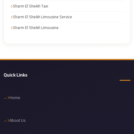
Corporate
Sharm El Sheikh Taxi
Transfer
Sharm El Sheikh Limousine Service
Service
Sharm El Sheikh Limousine
Cairo
Car
Rental
with
Driver
Quick Links
Cairo
Sightseeing
Tours
Home
Service
Cairo
About Us
Sightseeing
Tours