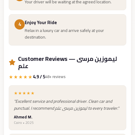
Your driver will be waiting at the agreed location.
Cairo
Limousine
Enjoy Your Ride
Companies
4
Relax in a luxury car and arrive safely at your
at
destination.
Cairo
Airport
Customer Reviews — ليموزين مرسى
limousine
علم
cairo
airport
★★★★★
4.9 / 5
48+ reviews
limousine
★★★★★
Hurghada
"Excellent service and professional driver. Clean car and
Transfer
punctual. I recommend ليموزين مرسى علم to every traveler."
from
Ahmed M.
Cairo
Cairo • 2025
Hurghada