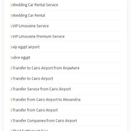
Faisal
Wedding Car Rental Service
Taxi
Wedding Car Rental
El
VIP Limousine Service
Rehab
Limousine
VIP Limousine Premium Service
Service
vip egypt airport
El
ubre egypt
Rehab
Transfer to Cairo Airport from Anywhere
Limousine
Transfer to Cairo Airport
Egypt
Transfer Service from Cairo Airport
Limousine
Transfer from Cairo Airport to Alexandria
egypt
airport
Transfer from Cairo Airport
taxi
Transfer Companies from Cairo Airport
Downtown