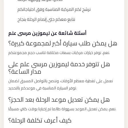
Limousine
نرشح لكم المركبة المناسبة وفق احتياجاتكم
Service
نتابع معكم حتى إتمام الرحلة بنجاح
Sphinx
Airport
أسئلة شائعة عن ليموزين مرسى علم
Limousine
هل يمكن طلب سيارة أكبر لمجموعة كبيرة؟
shuttle
نعم، نوفر خيارات مركبات بسعات مختلفة تناسب حجم مجموعتكم.
bus
هل تتوفر خدمة ليموزين مرسى علم على
cairo
مدار الساعة؟
airport
نعمل على تغطية معظم الأوقات، وننصح بالتواصل المسبق لضمان
Sheikh
توفر السيارة المناسبة في موعدكم بالتحديد.
Zayed
Taxi
هل يمكن تعديل موعد الرحلة بعد الحجز؟
sharm
نعم، يمكن تعديل الموعد بسهولة طالما تم إخبارنا بوقت كافٍ مسبقًا.
taxi
كيف أعرف تكلفة الرحلة؟
Sharm