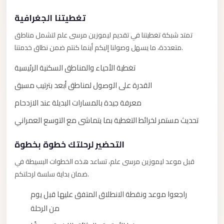
New
Capital
تغطيتنا الجغرافية
Taxi
تمتد شبكة تغطيتنا في تقديم ليموزين مرسى علم لتشمل مناطق
New
متعددة، ما يسهل وصولنا إليكم أينما كنتم ضمن نطاق خدمتنا.
Cairo
تغطية الأحياء والمناطق السكنية الرئيسية
Transfer
from
القدرة على الوصول لمناطق أبعد بترتيب مسبق
Cairo
معرفة جيدة بالمسارات البديلة عند الازدحام
Airport
تحديث مستمر لخرائط التغطية بما يتماشى مع التوسع العمراني
New
التحضير لرحلتك خطوة بخطوة
Cairo
Taxi
قبل موعد ليموزين مرسى علم، تساعد هذه الخطوات البسيطة في
ضمان بداية سلسة لرحلتكم.
New
Cairo
راجعوا موعد ونقطة الانطلاق المتفق عليها قبل يوم
Limousine
من الرحلة
Service