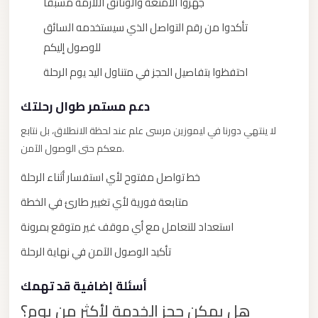
جهزوا الأمتعة والوثائق اللازمة مسبقًا
New
تأكدوا من رقم التواصل الذي سيستخدمه السائق
Cairo
للوصول إليكم
Limousine
احتفظوا بتفاصيل الحجز في متناول اليد يوم الرحلة
New
Administrative
دعم مستمر طوال رحلتك
Capital
لا ينتهي دورنا في ليموزين مرسى علم عند لحظة الانطلاق، بل نتابع
Transfer
معكم حتى الوصول الآمن.
New
خط تواصل مفتوح لأي استفسار أثناء الرحلة
Administrative
متابعة فورية لأي تغيير طارئ في الخطة
Capital
Limousine
استعداد للتعامل مع أي موقف غير متوقع بمرونة
Nasr
تأكيد الوصول الآمن في نهاية الرحلة
City
أسئلة إضافية قد تهمك
Taxi
هل يمكن حجز الخدمة لأكثر من يوم؟
Nasr