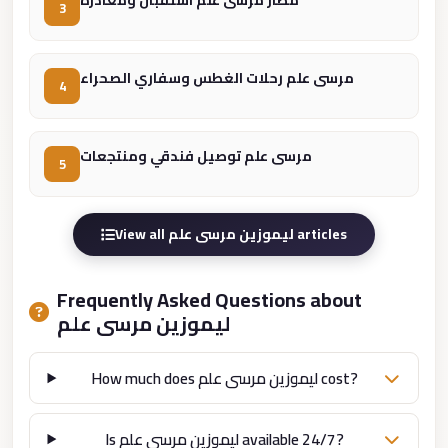
مطار مرسى علم استقبال ومغادرة
3
Cairo
Limousine
مرسى علم رحلات الغطس وسفاري الصحراء
Service
4
limousine
mercedes
مرسى علم توصيل فندقي ومنتجعات
5
limousine
merc
View all ليموزين مرسى علم articles
edes
Limousine
Frequently Asked Questions about
from
ليموزين مرسى علم
Cairo
to
How much does ليموزين مرسى علم cost?
Alexandria
Limousine
Is ليموزين مرسى علم available 24/7?