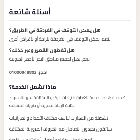
Alexandria
أسئلة شائعة
Transfer
from
Cairo
هل يمكن التوقف في الغردقة في الطريق؟
Airport
نعم، يمكن التوقف في الغردقة للراحة أو لأغراض أخرى.
Transfer
هل تغطون القصير وعبر كذلك؟
Companies
نعم، نصل لجميع مناطق البحر الأحمر الجنوبية.
from
احجز: 01000948802
Cairo
Airport
ماذا تشمل الخدمة؟
Third
صُممت هذه الخدمة لتغطية احتياجات الركاب المختلفة بمرونة، سواء
Settlement
كانت الرحلة قصيرة أو طويلة المسافة.
Taxi
تشكيلة من السيارات تناسب مختلف الأعداد والميزانيات
taxi
سائقون يجيدون التعامل مع الظروف المرورية المختلفة
limousine
إمكانية طلب مقاعد أطفال أو احتياجات خاصة