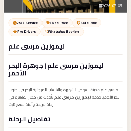
Service
Contact Us
2026-07-05
VIP
Limousine
Book Now
24/7 Service
Fixed Price
Safe Ride
Premium
Pro Drivers
WhatsApp Booking
Service
ليموزين مرسى علم
vip
egypt
ليموزين مرسى علم | جوهرة البحر
airport
الأحمر
ubre
egypt
مرسى علم مدينة الغوص الشهيرة والشعاب المرجانية البكر في جنوب
Transfer
البحر الأحمر. خدمة
ليموزين مرسى علم
تأخذك من مطار القاهرة في
to
رحلة مريحة وآمنة بسعر ثابت.
Cairo
تفاصيل الرحلة
Airport
from