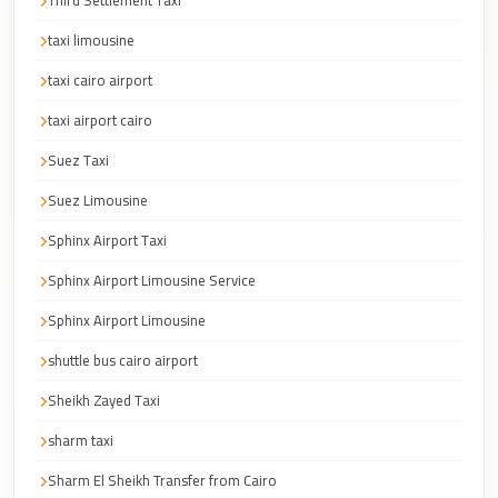
Third Settlement Taxi
Cairo
taxi limousine
Taxi
taxi cairo airport
Dokki
Taxi
taxi airport cairo
Dahab
Suez Taxi
Limousine
Suez Limousine
Sinai
Sphinx Airport Taxi
Service
Sphinx Airport Limousine Service
Dahab
Limousine
Sphinx Airport Limousine
Corporate
shuttle bus cairo airport
Transfer
Sheikh Zayed Taxi
Service
sharm taxi
Cairo
Business
Sharm El Sheikh Transfer from Cairo