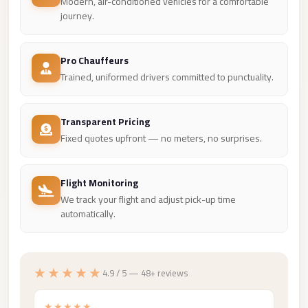
Modern, air-conditioned vehicles for a comfortable
journey.
Mercedes
Car
Rental
Pro Chauffeurs
Trained, uniformed drivers committed to punctuality.
Marsa
Matrouh
Taxi
Transparent Pricing
Fixed quotes upfront — no meters, no surprises.
Marsa
Matrouh
Limousine
Flight Monitoring
We track your flight and adjust pick-up time
Mansoura
automatically.
Limousine
Service
Mansoura
★★★★★
4.9 / 5 — 48+ reviews
Limousine
★★★★★