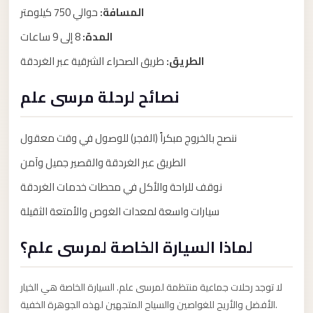
Anywhere
المسافة:
حوالي 750 كيلومتر
Transfer
المدة:
8 إلى 9 ساعات
to
الطريق:
طريق الصحراء الشرقية عبر الغردقة
Cairo
Airport
نصائح لرحلة مرسى علم
Transfer
Service
ننصح بالخروج مبكراً (الفجر) للوصول في وقت معقول
from
الطريق عبر الغردقة والقصير جميل وآمن
Cairo
نوقف للراحة والأكل في محطات خدمات الغردقة
Airport
سيارات واسعة لمعدات الغوص والأمتعة الثقيلة
Transfer
from
لماذا السيارة الخاصة لمرسى علم؟
Cairo
Airport
لا توجد رحلات جماعية منتظمة لمرسى علم. السيارة الخاصة هي الخيار
to
الأفضل والأريح للغواصين والسياح المتجهين لهذه الجوهرة الخفية.