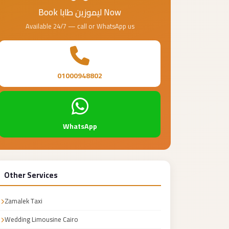
Book ليموزين طابا Now
Available 24/7 — call or WhatsApp us
01000948802
WhatsApp
Other Services
Zamalek Taxi
Wedding Limousine Cairo