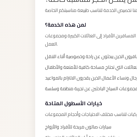
Limousine
Service
Sphinx
لمن هذه الخدمة؟
Airport
لمسافرين الأفراد إلى العائلات الكبيرة ومجموعات
Limousine
العمل.
shuttle
فرون الذين يبحثون عن راحة وخصوصية أثناء التنقل
bus
لعائلات التي تحتاج مساحة كافية للأمتعة والأطفال
cairo
airport
جال ونساء الأعمال الذين يقدرون الالتزام بالمواعيد
Sheikh
جموعات السياح الباحثين عن تجربة منظمة وسلسة
Zayed
خيارات الأسطول المتاحة
Taxi
sharm
taxi
سيارات صالون مريحة للأفراد والأزواج
Sharm