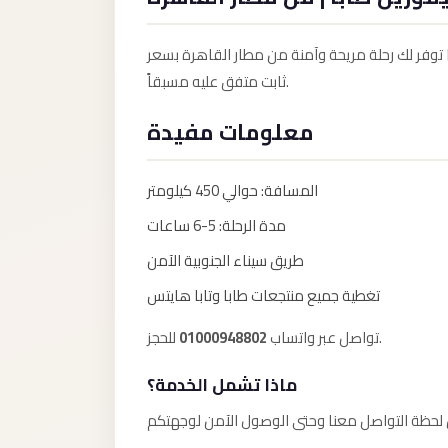
Anywhere
Transfer
 توفر لك رحلة مريحة وآمنة من مطار القاهرة بسعر
to
ثابت متفق عليه مسبقاً.
Cairo
معلومات مفيدة
Airport
Transfer
المسافة: حوالي 450 كيلومتر
Service
from
مدة الرحلة: 5-6 ساعات
Cairo
طريق سيناء الجنوبية الآمن
Airport
تغطية جميع منتجعات طابا وتابا هايتس
Transfer
01000948802
تواصل عبر واتساب
للحجز.
from
Cairo
ماذا تشمل الخدمة؟
Airport
to