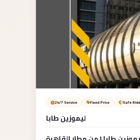
Service
VIP
Limousine
Premium
Service
vip
egypt
airport
ubre
egypt
Transfer
24/7 Service
Fixed Price
Safe Rid
to
ليموزين طابا
Cairo
Airport
from
يموزين طابا | من مطار القاهرة