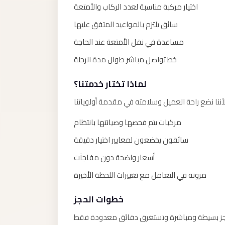
Alexandria
اختيار مركبة مناسبة لعدد الركاب والأمتعة
Transfer
سائق يلتزم بالمواعيد المتفق عليها
from
مساعدة في نقل الأمتعة عند الحاجة
Cairo
Airport
خط تواصل مباشر طوال مدة الرحلة
Transfer
لماذا تختار خدمتنا؟
Companies
from
Cairo
مركبات يتم فحصها وصيانتها بانتظام
Airport
سائقون يخضعون لمعايير اختيار دقيقة
Third
أسعار واضحة دون مفاجآت
Settlement
مرونة في التعامل مع تغييرات اللحظة الأخيرة
Taxi
taxi
خطوات الحجز
limousine