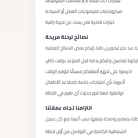
سيارات ذات سعة أكبر للعائلات المتوسطة
El
ميكروباصات لمجموعات العمل أو السياحة
Sheikh
خيارات فاخرة لمن يبحث عن تجربة راقية
Transfer
from
نصائح لرحلة مريحة
Cairo
Sharm
El
كونا تفاصيل رحلتكم بدقة قبل الموعد بوقت كافٍ
Sheikh
احرصوا على تجهيز أمتعتكم مسبقًا لتوفير الوقت
Taxi
أخبرونا بأي احتياجات خاصة كمقاعد الأطفال
Sharm
تواصلوا معنا فور حدوث أي تغيير في الخطة
El
Sheikh
التزامنا تجاه عملائنا
Limousine
Service
الشفافية الكاملة في التواصل من أول لحظة
Sharm