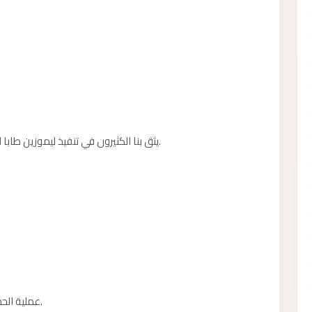
يثق بنا الكثيرون في تنفيذ ليموزين طابا لأننا نضع راحة العميل وسلامته في مقدمة أولوياتنا.
عملية الحجز بسيطة ومباشرة وتستغرق دقائق معدودة فقط.