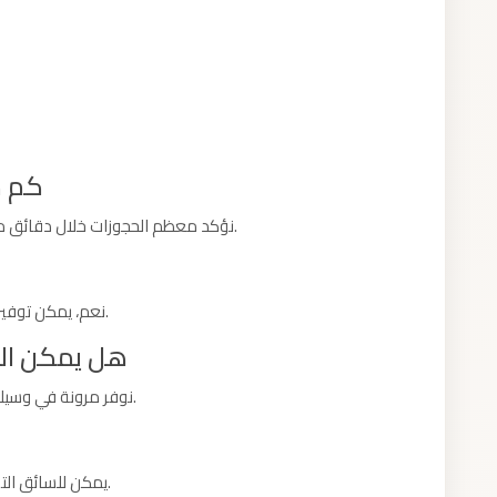
كم م
نؤكد معظم الحجوزات خلال دقائق من التواصل معنا، مع مراعاة تفاصيل رحلتكم كاملة.
نعم، يمكن توفير مقعد أطفال إضافي إذا تم إخبارنا مسبقًا عند الحجز.
هل يمكن الد
نوفر مرونة في وسيلة السداد، ويمكن الاستفسار عن التفاصيل عند الحجز.
يمكن للسائق التواصل المباشر معكم لتأكيد موقعه وموعد وصوله.