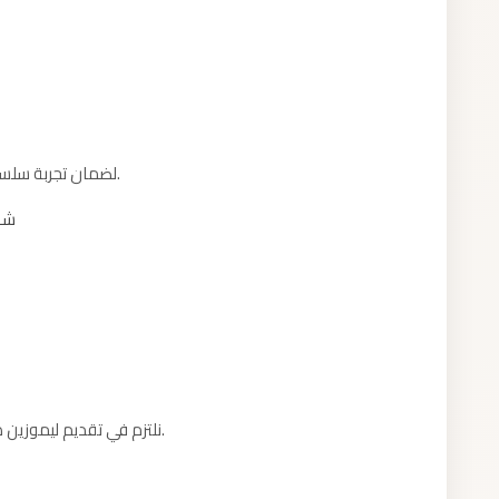
لضمان تجربة سلسة عند حجز ليموزين طابا، إليكم بعض النصائح العملية.
شار
نلتزم في تقديم ليموزين طابا بمعايير واضحة نضعها نصب أعيننا مع كل عميل.