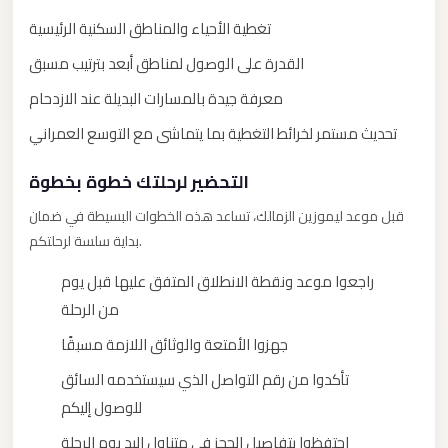
New
Capital
تغطية الأحياء والمناطق السكنية الرئيسية
Taxi
القدرة على الوصول لمناطق أبعد بترتيب مسبق
New
معرفة جيدة بالمسارات البديلة عند الازدحام
Cairo
تحديث مستمر لخرائط التغطية بما يتماشى مع التوسع العمراني
Transfer
from
التحضير لرحلتك خطوة بخطوة
Cairo
قبل موعد ليموزين الزمالك، تساعد هذه الخطوات البسيطة في ضمان
Airport
بداية سلسة لرحلتكم.
New
راجعوا موعد ونقطة الانطلاق المتفق عليها قبل يوم
Cairo
من الرحلة
Taxi
جهزوا الأمتعة والوثائق اللازمة مسبقًا
New
Cairo
تأكدوا من رقم التواصل الذي سيستخدمه السائق
Limousine
للوصول إليكم
Service
احتفظوا بتفاصيل الحجز في متناول اليد يوم الرحلة