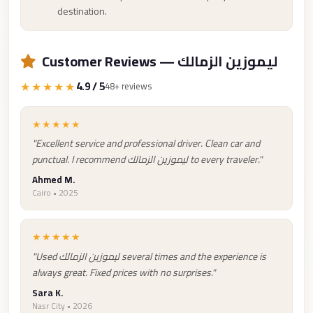
Cairo
destination.
Limousine
Companies
Customer Reviews — ليموزين الزمالك
at
★★★★★
4.9 / 5
48+ reviews
Cairo
Airport
★★★★★
limousine
"Excellent service and professional driver. Clean car and
cairo
punctual. I recommend ليموزين الزمالك to every traveler."
airport
Ahmed M.
Cairo • 2025
limousine
Hurghada
★★★★★
Transfer
"Used ليموزين الزمالك several times and the experience is
from
always great. Fixed prices with no surprises."
Cairo
Sara K.
Nasr City • 2026
Hurghada