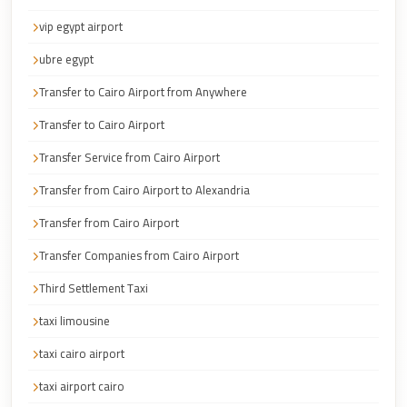
Faisal
vip egypt airport
Taxi
ubre egypt
El
Rehab
Transfer to Cairo Airport from Anywhere
Limousine
Transfer to Cairo Airport
Service
Transfer Service from Cairo Airport
El
Transfer from Cairo Airport to Alexandria
Rehab
Limousine
Transfer from Cairo Airport
Egypt
Transfer Companies from Cairo Airport
Limousine
Third Settlement Taxi
egypt
taxi limousine
airport
taxi cairo airport
taxi
taxi airport cairo
Downtown