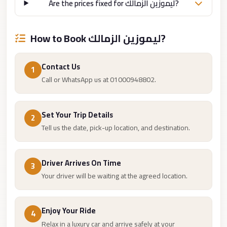
from
Are the prices fixed for ليموزين الزمالك?
Cairo
Airport
How to Book ليموزين الزمالك?
Limousine
from
Contact Us
1
Alexandria
Call or WhatsApp us at 01000948802.
to
Cairo
Airport
Set Your Trip Details
2
Tell us the date, pick-up location, and destination.
Limousine
Company
in
Driver Arrives On Time
3
Cairo
Your driver will be waiting at the agreed location.
Limousine
Companies
Enjoy Your Ride
4
in
Relax in a luxury car and arrive safely at your