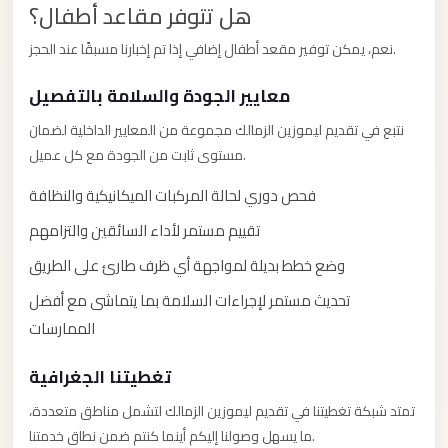
City
هل تتوفر مقاعد أطفال؟
Transfer
نعم، يمكن توفير مقعد أطفال إضافي إذا تم إخبارنا مسبقًا عند الحجز.
from
Cairo
معايير الجودة والسلامة بالتفصيل
Airport
نتبع في تقديم ليموزين الزمالك مجموعة من المعايير الداخلية لضمان
North
مستوى ثابت من الجودة مع كل عميل.
Coast
فحص دوري لحالة المركبات الميكانيكية والنظافة
Taxi
تقييم مستمر لأداء السائقين والتزامهم
North
Coast
وضع خطط بديلة لمواجهة أي ظرف طارئ على الطريق
Limousine
تحديث مستمر لإجراءات السلامة بما يتماشى مع أفضل
Service
الممارسات
North
تغطيتنا الجغرافية
Coast
Limousine
تمتد شبكة تغطيتنا في تقديم ليموزين الزمالك لتشمل مناطق متعددة،
ما يسهل وصولنا إليكم أينما كنتم ضمن نطاق خدمتنا.