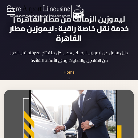
Zamalek
ليموزين الزمالك من مطار القاهرة |
EN
Taxi
خدمة نقل خاصة راقية : ليموزين مطار
Wedding
القاهرة
AR
Limousine
Cairo
دليل شامل عن ليموزين الزمالك يغطي كل ما تحتاج معرفته قبل الحجز
Home
من التفاصيل والخطوات وحتى الأسئلة الشائعة
Wedding
Car
Home
Services
Rental
»
ليموزين الزمالك
Service
About Us
Wedding
Car
Prices
Rental
VIP
Blog
Limousine