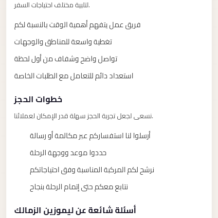
taxi
لتلبية مختلف احتياجات السفر.
cairo
فريق عمل يتفهم أهمية الوقت بالنسبة لكم
airport
تغطية واسعة للمناطق والوجهات
taxi
تواصل واضح وشفاف من أول لحظة
airport
cairo
استعداد دائم للتعامل مع الطلبات الخاصة
Suez
خطوات الحجز
Taxi
نسعى لجعل تجربة الحجز سهلة قدر الإمكان لعملائنا.
Suez
أرسلوا لنا استفساركم عبر مكالمة أو رسالة
Limousine
حددوا موعد ووجهة الرحلة
Sphinx
Airport
نرشح لكم المركبة المناسبة وفق احتياجاتكم
Taxi
نتابع معكم حتى إتمام الرحلة بنجاح
Sphinx
أسئلة شائعة عن ليموزين الزمالك
Airport