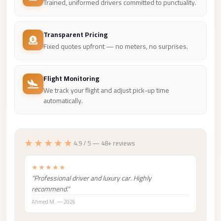
Trained, uniformed drivers committed to punctuality.
Mercedes
Car
Transparent Pricing
Rental
Fixed quotes upfront — no meters, no surprises.
Marsa
Matrouh
Flight Monitoring
Taxi
We track your flight and adjust pick-up time
automatically.
Marsa
Matrouh
Limousine
★★★★★
4.9 / 5 — 48+ reviews
Mansoura
Limousine
★★★★★
Service
"Professional driver and luxury car. Highly
recommend."
Mansoura
Ahmed M. — 2026
Limousine