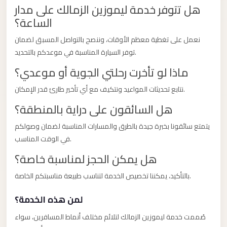
Limousine
هل تتوفر خدمة ليموزين الزمالك على مدار
الساعة؟
Service
Sphinx
نعمل على تغطية معظم الأوقات، وننصح بالتواصل المسبق لضمان
Airport
توفر السيارة المناسبة في موعدكم بالتحديد.
Limousine
ماذا لو تأخرت رحلتي الجوية أو موعدي؟
shuttle
نتابع تحديثات المواعيد ونتكيف مع أي تأخير طارئ قدر الإمكان.
bus
هل السائقون على دراية بالمنطقة؟
cairo
airport
يتمتع سائقونا بخبرة جيدة بالطرق والمسارات المناسبة لضمان وصولكم
في الوقت المناسب.
Sheikh
هل يمكن الحجز لمناسبة خاصة؟
Zayed
Taxi
بالتأكيد، يمكننا تخصيص الخدمة لتناسب طبيعة مناسبتكم الخاصة.
sharm
لمن هذه الخدمة؟
taxi
صُممت خدمة ليموزين الزمالك لتلائم مختلف أنماط المسافرين، سواء
Sharm