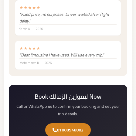
Madinaty
★★★★★
Limousine
"Fixed price, no surprises. Driver waited after flight
Service
delay."
Madinaty
Sarah A. — 2026
Limousine
★★★★★
Maadi
"Best limousine I have used. Will use every trip."
Limousine
Mohammed K. — 2026
Service
Maadi
Limousine
Book ليموزين الزمالك Now
Luxor
Limousine
Call or WhatsApp us to confirm your booking and set your
Service
trip details.
Luxor
01000948802
Limousine