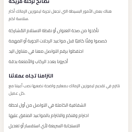
نصائح لرحلة مريحة
El
Sheikh
هناك بعض الأمور البسيطة التي تجعل تجربة ليموزين الزمالك أكثر
Limousine
سلاسة لكم.
Saint
تأكدوا من صحة العنوان أو نقطة الاستلام المُشاركة
Catherine
خصصوا وقتًا كافيًا قبل مواعيد الرحلات الجوية أو المهمة
Transfer
احتفظوا برقم التواصل معنا في متناول اليد
Mountain
Trip
أخبرونا بعدد الركاب والأمتعة بدقة
Saint
التزامنا تجاه عملائنا
Catherine
نلتزم في تقديم ليموزين الزمالك بمعايير واضحة نضعها نصب أعيننا مع
Transfer
كل عميل.
Pyramids
الشفافية الكاملة في التواصل من أول لحظة
Taxi
احترام وقتكم والالتزام بالمواعيد المتفق عليها
Private
Car
الاستجابة السريعة لأي استفسار أو تعديل