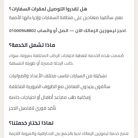
Alexandria
هل تقدروا التوصيل لمقرات السفارات؟
Transfer
نعم، سائقينا معتادين على منطقة السفارات وإجراءاتها الأمنية.
from
Cairo
احجز ليموزين الزمالك الآن — اتصل أو واتساب 01000948802.
Airport
ماذا تشمل الخدمة؟
Transfer
Companies
صُممت هذه الخدمة لتغطية احتياجات الركاب المختلفة بمرونة، سواء
كانت الرحلة قصيرة أو طويلة المسافة.
from
Cairo
تشكيلة من السيارات تناسب مختلف الأعداد والميزانيات
Airport
سائقون يجيدون التعامل مع الظروف المرورية المختلفة
Third
إمكانية طلب مقاعد أطفال أو احتياجات خاصة
Settlement
تأكيد فوري لتفاصيل الحجز
Taxi
taxi
لماذا تختار خدمتنا؟
limousine
تتميز خدمة ليموزين الزمالك لدينا بالجمع بين الاحترافية والمرونة اللازمة