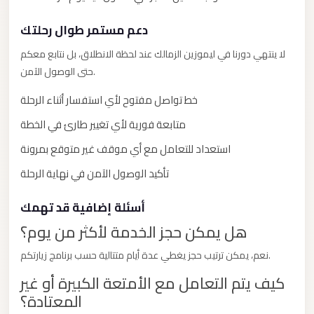
New
دعم مستمر طوال رحلتك
Cairo
Limousine
لا ينتهي دورنا في ليموزين الزمالك عند لحظة الانطلاق، بل نتابع معكم
حتى الوصول الآمن.
New
Administrative
خط تواصل مفتوح لأي استفسار أثناء الرحلة
Capital
متابعة فورية لأي تغيير طارئ في الخطة
Transfer
استعداد للتعامل مع أي موقف غير متوقع بمرونة
New
تأكيد الوصول الآمن في نهاية الرحلة
Administrative
Capital
أسئلة إضافية قد تهمك
Limousine
هل يمكن حجز الخدمة لأكثر من يوم؟
Nasr
نعم، يمكن ترتيب حجز يغطي عدة أيام متتالية حسب برنامج زيارتكم.
City
كيف يتم التعامل مع الأمتعة الكبيرة أو غير
Taxi
المعتادة؟
Nasr