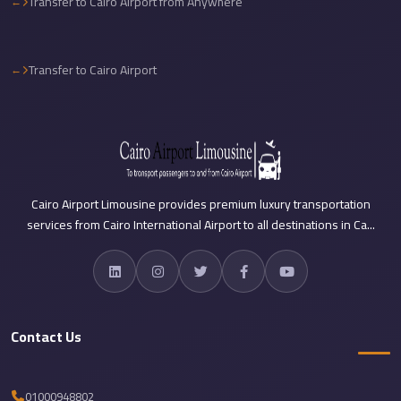
Transfer to Cairo Airport from Anywhere
travel
cairo
Transfer to Cairo Airport
airport
transportation
Cairo
Airport
Transfer
Cairo Airport Limousine provides premium luxury transportation
Services
services from Cairo International Airport to all destinations in Ca...
Cairo
Airport
Transfer
Cairo
Contact Us
Airport
to
Red
01000948802