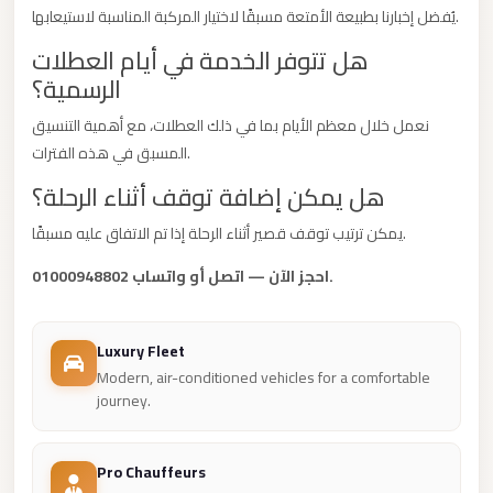
يُفضل إخبارنا بطبيعة الأمتعة مسبقًا لاختيار المركبة المناسبة لاستيعابها.
City
Limousine
هل تتوفر الخدمة في أيام العطلات
Service
الرسمية؟
Nasr
نعمل خلال معظم الأيام بما في ذلك العطلات، مع أهمية التنسيق
City
المسبق في هذه الفترات.
Limousine
هل يمكن إضافة توقف أثناء الرحلة؟
Mohandessin
يمكن ترتيب توقف قصير أثناء الرحلة إذا تم الاتفاق عليه مسبقًا.
Taxi
احجز الآن — اتصل أو واتساب 01000948802.
Mercedes
Limousine
Luxury Fleet
Mercedes
Modern, air-conditioned vehicles for a comfortable
Car
journey.
Rental
with
Pro Chauffeurs
Driver