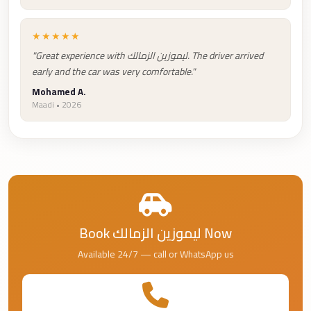
Taxi
★★★★★
Hurghada
"Great experience with ليموزين الزمالك. The driver arrived
Limousine
early and the car was very comfortable."
Service
Mohamed A.
Hurghada
Maadi • 2026
Limousine
Helwan
Taxi
Heliopolis
Taxi
Book ليموزين الزمالك Now
Group
Available 24/7 — call or WhatsApp us
Transfer
from
Cairo