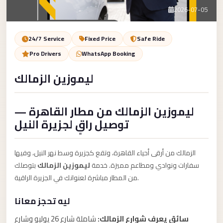
Service
Contact Us
2026-07-05
VIP
Limousine
Book Now
24/7 Service
Fixed Price
Safe Ride
Premium
Pro Drivers
WhatsApp Booking
Service
ليموزين الزمالك
vip
egypt
ليموزين الزمالك من مطار القاهرة —
airport
توصيل راقٍ لجزيرة النيل
ubre
egypt
الزمالك من أرقى أحياء القاهرة، وتقع كجزيرة وسط نهر النيل، وفيها
Transfer
سفارات ونوادي ومطاعم مميزة. خدمة
ليموزين الزمالك
بتوصلك
to
من المطار مباشرة لعنوانك في الجزيرة الراقية.
Cairo
ليه تحجز معانا
Airport
from
سائق يعرف شوارع الزمالك:
شاملة شارع 26 يوليو وشارع