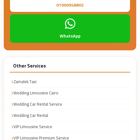
Airport
01000948802
Service
Group
Transfer
WhatsApp
from
Cairo
Airport
Giza
Other Services
Taxi
Zamalek Taxi
First
Wedding Limousine Cairo
Settlement
Taxi
Wedding Car Rental Service
Fifth
Wedding Car Rental
Settlement
VIP Limousine Service
Taxi
VIP Limousine Premium Service