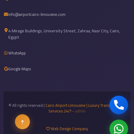
Sea
Resorts
info@airportcairo-limousine.com
Transfer
4 Mirage Buildings, University Street, Zahraa, Nasr City, Cairo,
Cairo
Egypt
Airport
Taxi
WhatsApp
cairo
airport
Google Maps
shuttle
Cairo
Airport
Limousine
© All rights reserved |
Cairo Airport Limousine | Luxury Transportation
Services 24/7
-
admin
to
Alexandria
Web Design Company
Cairo