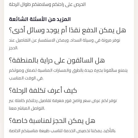
with
الحرص على راحتكم وسلامتكم طوال الرحلة
Driver
المزيد من الأسئلة الشائعة
Prices
هل يمكن الدفع نقدًا أم يوجد وسائل أخرى؟
Limousine
Service
نوفر مرونة في وسيلة السداد، ويمكن الاستفسار عن التفاصيل عند
Alexandria
الحجز.
Cairo
هل السائقون على دراية بالمنطقة؟
Port
يتمتع سائقونا بخبرة جيدة بالطرق والمسارات المناسبة لضمان وصولكم
Said
في الوقت المناسب.
Limousine
كيف أعرف تكلفة الرحلة؟
Service
نوفر لكم عرض سعر واضح فور معرفة تفاصيل رحلتكم كاملة عبر
Port
التواصل المباشر معنا.
Said
Limousine
هل يمكن الحجز لمناسبة خاصة؟
October
بالتأكيد، يمكننا تخصيص الخدمة لتناسب طبيعة مناسبتكم الخاصة.