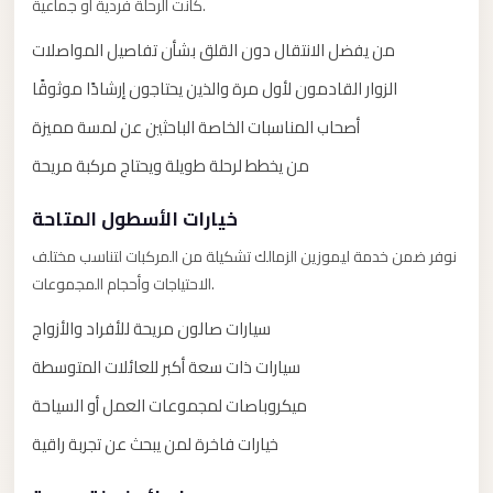
كانت الرحلة فردية أو جماعية.
El
من يفضل الانتقال دون القلق بشأن تفاصيل المواصلات
Sheikh
Transfer
الزوار القادمون لأول مرة والذين يحتاجون إرشادًا موثوقًا
from
أصحاب المناسبات الخاصة الباحثين عن لمسة مميزة
Cairo
من يخطط لرحلة طويلة ويحتاج مركبة مريحة
Sharm
El
خيارات الأسطول المتاحة
Sheikh
نوفر ضمن خدمة ليموزين الزمالك تشكيلة من المركبات لتناسب مختلف
Taxi
الاحتياجات وأحجام المجموعات.
Sharm
سيارات صالون مريحة للأفراد والأزواج
El
سيارات ذات سعة أكبر للعائلات المتوسطة
Sheikh
Limousine
ميكروباصات لمجموعات العمل أو السياحة
Service
خيارات فاخرة لمن يبحث عن تجربة راقية
Sharm