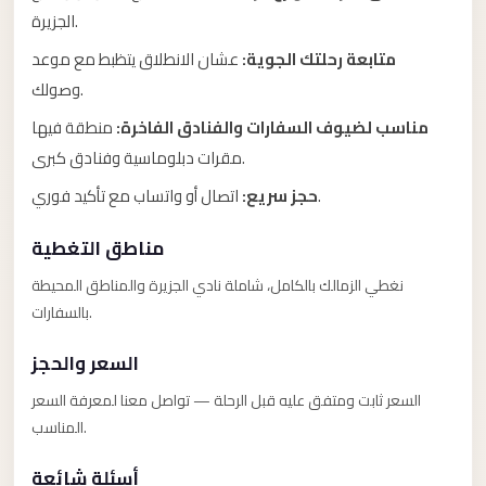
Anywhere
الجزيرة.
Transfer
متابعة رحلتك الجوية:
عشان الانطلاق يتظبط مع موعد
to
وصولك.
Cairo
مناسب لضيوف السفارات والفنادق الفاخرة:
منطقة فيها
Airport
مقرات دبلوماسية وفنادق كبرى.
Transfer
اتصال أو واتساب مع تأكيد فوري.
حجز سريع:
Service
from
مناطق التغطية
Cairo
نغطي الزمالك بالكامل، شاملة نادي الجزيرة والمناطق المحيطة
Airport
بالسفارات.
Transfer
السعر والحجز
from
Cairo
السعر ثابت ومتفق عليه قبل الرحلة — تواصل معنا لمعرفة السعر
Airport
المناسب.
to
أسئلة شائعة