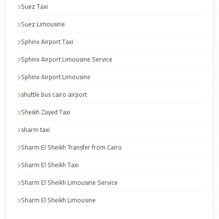
Cairo
Suez Taxi
Taxi
Suez Limousine
Dokki
Sphinx Airport Taxi
Taxi
Sphinx Airport Limousine Service
Dahab
Sphinx Airport Limousine
Limousine
shuttle bus cairo airport
Sinai
Service
Sheikh Zayed Taxi
Dahab
sharm taxi
Limousine
Sharm El Sheikh Transfer from Cairo
Corporate
Sharm El Sheikh Taxi
Transfer
Sharm El Sheikh Limousine Service
Service
Cairo
Sharm El Sheikh Limousine
Business