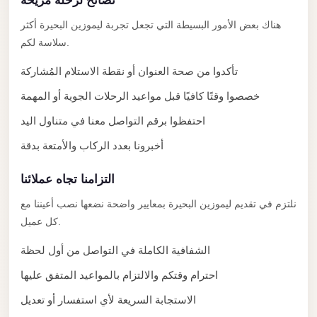
نصائح لرحلة مريحة
El
Sheikh
هناك بعض الأمور البسيطة التي تجعل تجربة ليموزين البحيرة أكثر
سلاسة لكم.
Limousine
Saint
تأكدوا من صحة العنوان أو نقطة الاستلام المُشاركة
Catherine
خصصوا وقتًا كافيًا قبل مواعيد الرحلات الجوية أو المهمة
Transfer
احتفظوا برقم التواصل معنا في متناول اليد
Mountain
أخبرونا بعدد الركاب والأمتعة بدقة
Trip
Saint
التزامنا تجاه عملائنا
Catherine
نلتزم في تقديم ليموزين البحيرة بمعايير واضحة نضعها نصب أعيننا مع
Transfer
كل عميل.
Pyramids
الشفافية الكاملة في التواصل من أول لحظة
Taxi
احترام وقتكم والالتزام بالمواعيد المتفق عليها
Private
الاستجابة السريعة لأي استفسار أو تعديل
Car