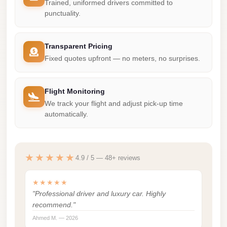
Trained, uniformed drivers committed to
Mercedes
punctuality.
Car
Rental
Transparent Pricing
Fixed quotes upfront — no meters, no surprises.
Marsa
Matrouh
Taxi
Flight Monitoring
We track your flight and adjust pick-up time
Marsa
automatically.
Matrouh
Limousine
Mansoura
★★★★★
4.9 / 5 — 48+ reviews
Limousine
Service
★★★★★
"Professional driver and luxury car. Highly
Mansoura
recommend."
Limousine
Ahmed M. — 2026