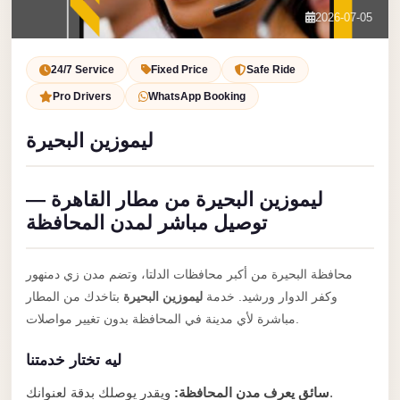
Service
Contact Us
2026-07-05
VIP
Book Now
Limousine
24/7 Service
Fixed Price
Safe Ride
Premium
Pro Drivers
WhatsApp Booking
Service
ليموزين البحيرة
vip
egypt
ليموزين البحيرة من مطار القاهرة —
airport
توصيل مباشر لمدن المحافظة
ubre
egypt
محافظة البحيرة من أكبر محافظات الدلتا، وتضم مدن زي دمنهور
Transfer
وكفر الدوار ورشيد. خدمة
ليموزين البحيرة
بتاخدك من المطار
to
مباشرة لأي مدينة في المحافظة بدون تغيير مواصلات.
Cairo
ليه تختار خدمتنا
Airport
from
ويقدر يوصلك بدقة لعنوانك.
سائق يعرف مدن المحافظة: