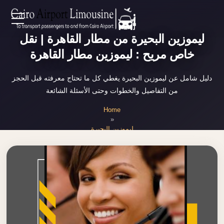
Zamalek
EN
ليموزين البحيرة من مطار القاهرة | نقل
Taxi
خاص مريح : ليموزين مطار القاهرة
Wedding
AR
Limousine
دليل شامل عن ليموزين البحيرة يغطي كل ما تحتاج معرفته قبل الحجز
Cairo
من التفاصيل والخطوات وحتى الأسئلة الشائعة
Home
Wedding
Home
Car
»
Services
Rental
ليموزين البحيرة
Service
About Us
Wedding
Car
Prices
Rental
VIP
Blog
Limousine