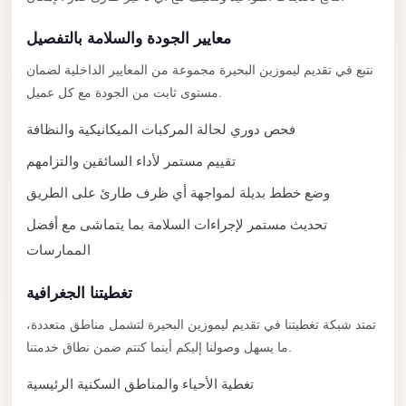
City
Transfer
معايير الجودة والسلامة بالتفصيل
from
نتبع في تقديم ليموزين البحيرة مجموعة من المعايير الداخلية لضمان
Cairo
مستوى ثابت من الجودة مع كل عميل.
Airport
فحص دوري لحالة المركبات الميكانيكية والنظافة
North
Coast
تقييم مستمر لأداء السائقين والتزامهم
Taxi
وضع خطط بديلة لمواجهة أي ظرف طارئ على الطريق
North
تحديث مستمر لإجراءات السلامة بما يتماشى مع أفضل
Coast
الممارسات
Limousine
Service
تغطيتنا الجغرافية
North
تمتد شبكة تغطيتنا في تقديم ليموزين البحيرة لتشمل مناطق متعددة،
Coast
ما يسهل وصولنا إليكم أينما كنتم ضمن نطاق خدمتنا.
Limousine
تغطية الأحياء والمناطق السكنية الرئيسية