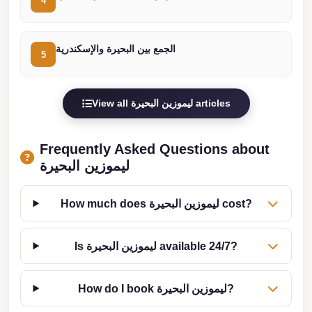
4
Cairo
Limousine
الجمع بين البحيرة والإسكندرية
5
Service
limousine
mercedes
View all ليموزين البحيرة articles
limousine
Frequently Asked Questions about
merc
ليموزين البحيرة
edes
Limousine
How much does ليموزين البحيرة cost?
from
Cairo
Is ليموزين البحيرة available 24/7?
to
Alexandria
How do I book ليموزين البحيرة?
Limousine