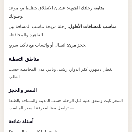
Anywhere
متابعة رحلتك الجوية:
عشان الانطلاق يتظبط مع موعد
Transfer
وصولك.
to
مناسب للمسافات الأطول:
رحلة مريحة تناسب المسافة بين
Cairo
القاهرة والمحافظة.
Airport
اتصال أو واتساب مع تأكيد سريع.
حجز مرن:
Transfer
Service
مناطق التغطية
from
نغطي دمنهور، كفر الدوار، رشيد، وباقي مدن المحافظة حسب
Cairo
الطلب.
Airport
السعر والحجز
Transfer
from
السعر ثابت ومتفق عليه قبل الرحلة حسب المدينة والمسافة بالظبط
Cairo
— تواصل معنا لمعرفة السعر المناسب.
Airport
أسئلة شائعة
to