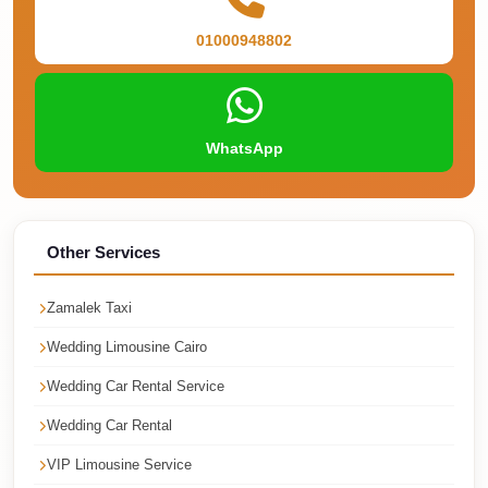
Airport
Service
01000948802
Group
Transfer
from
WhatsApp
Cairo
Airport
Giza
Other Services
Taxi
First
Zamalek Taxi
Settlement
Wedding Limousine Cairo
Taxi
Wedding Car Rental Service
Fifth
Wedding Car Rental
Settlement
Taxi
VIP Limousine Service