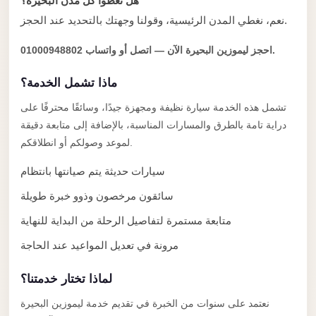
Alexandria
هل تغطوا كل مدن البحيرة؟
نعم، نغطي المدن الرئيسية، وقولنا وجهتك بالتحديد عند الحجز.
Transfer
from
احجز ليموزين البحيرة الآن — اتصل أو واتساب 01000948802.
Cairo
ماذا تشمل الخدمة؟
Airport
تشمل هذه الخدمة سيارة نظيفة ومجهزة جيدًا، وسائقًا محترفًا على
Transfer
دراية تامة بالطرق والمسارات المناسبة، بالإضافة إلى متابعة دقيقة
Companies
لموعد وصولكم أو انطلاقكم.
from
Cairo
سيارات حديثة يتم صيانتها بانتظام
Airport
سائقون مرخصون وذوو خبرة طويلة
Third
متابعة مستمرة لتفاصيل الرحلة من البداية للنهاية
Settlement
مرونة في تعديل المواعيد عند الحاجة
Taxi
taxi
لماذا تختار خدمتنا؟
limousine
نعتمد على سنوات من الخبرة في تقديم خدمة ليموزين البحيرة