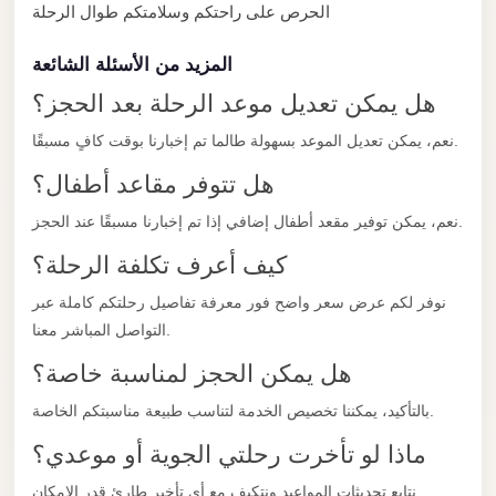
with
الحرص على راحتكم وسلامتكم طوال الرحلة
Driver
المزيد من الأسئلة الشائعة
Prices
هل يمكن تعديل موعد الرحلة بعد الحجز؟
Limousine
Service
نعم، يمكن تعديل الموعد بسهولة طالما تم إخبارنا بوقت كافٍ مسبقًا.
Alexandria
هل تتوفر مقاعد أطفال؟
Cairo
نعم، يمكن توفير مقعد أطفال إضافي إذا تم إخبارنا مسبقًا عند الحجز.
Port
كيف أعرف تكلفة الرحلة؟
Said
Limousine
نوفر لكم عرض سعر واضح فور معرفة تفاصيل رحلتكم كاملة عبر
Service
التواصل المباشر معنا.
Port
هل يمكن الحجز لمناسبة خاصة؟
Said
بالتأكيد، يمكننا تخصيص الخدمة لتناسب طبيعة مناسبتكم الخاصة.
Limousine
ماذا لو تأخرت رحلتي الجوية أو موعدي؟
October
نتابع تحديثات المواعيد ونتكيف مع أي تأخير طارئ قدر الإمكان.