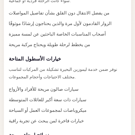
سواء كانت الرحلة فردية أو جماعية.
El
من يفضل الانتقال دون القلق بشأن تفاصيل المواصلات
Sheikh
Transfer
الزوار القادمون لأول مرة والذين يحتاجون إرشادًا موثوقًا
from
أصحاب المناسبات الخاصة الباحثين عن لمسة مميزة
Cairo
من يخطط لرحلة طويلة ويحتاج مركبة مريحة
Sharm
El
خيارات الأسطول المتاحة
Sheikh
نوفر ضمن خدمة ليموزين البحيرة تشكيلة من المركبات لتناسب
Taxi
مختلف الاحتياجات وأحجام المجموعات.
Sharm
سيارات صالون مريحة للأفراد والأزواج
El
سيارات ذات سعة أكبر للعائلات المتوسطة
Sheikh
Limousine
ميكروباصات لمجموعات العمل أو السياحة
Service
خيارات فاخرة لمن يبحث عن تجربة راقية
Sharm