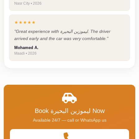
Nasr City • 2026
Taxi
Hurghada
★★★★★
Limousine
"Great experience with ليموزين البحيرة. The driver
Service
arrived early and the car was very comfortable."
Hurghada
Mohamed A.
Maadi • 2026
Limousine
Helwan
Taxi
Heliopolis
Taxi
Group
Book ليموزين البحيرة Now
Transfer
Available 24/7 — call or WhatsApp us
from
Cairo