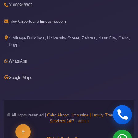
01000948802
Sea
Resorts
info@airportcairo-limousine.com
Transfer
Cairo
4 Mirage Buildings, University Street, Zahraa, Nasr City, Cairo,
Airport
Egypt
Taxi
WhatsApp
cairo
airport
Google Maps
shuttle
Cairo
Airport
Limousine
to
© All rights reserved |
Cairo Airport Limousine | Luxury Transportation
Services 24/7
-
admin
Alexandria
Cairo