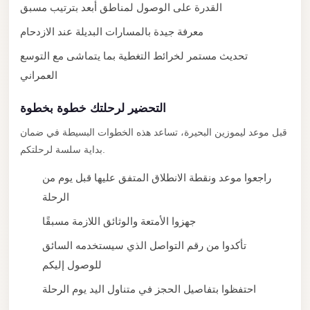
New
القدرة على الوصول لمناطق أبعد بترتيب مسبق
Capital
معرفة جيدة بالمسارات البديلة عند الازدحام
Taxi
تحديث مستمر لخرائط التغطية بما يتماشى مع التوسع
New
العمراني
Cairo
Transfer
التحضير لرحلتك خطوة بخطوة
from
قبل موعد ليموزين البحيرة، تساعد هذه الخطوات البسيطة في ضمان
Cairo
بداية سلسة لرحلتكم.
Airport
راجعوا موعد ونقطة الانطلاق المتفق عليها قبل يوم من
New
الرحلة
Cairo
Taxi
جهزوا الأمتعة والوثائق اللازمة مسبقًا
New
تأكدوا من رقم التواصل الذي سيستخدمه السائق
Cairo
للوصول إليكم
Limousine
احتفظوا بتفاصيل الحجز في متناول اليد يوم الرحلة
Service