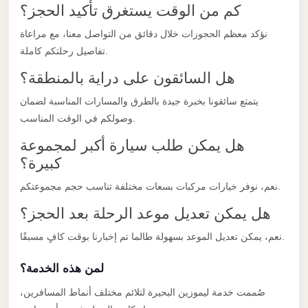
كم من الوقت يستغرق تأكيد الحجز؟
Limousine
Service
نؤكد معظم الحجوزات خلال دقائق من التواصل معنا، مع مراعاة
تفاصيل رحلتكم كاملة.
Sphinx
Airport
هل السائقون على دراية بالمنطقة؟
Limousine
يتمتع سائقونا بخبرة جيدة بالطرق والمسارات المناسبة لضمان
shuttle
وصولكم في الوقت المناسب.
bus
هل يمكن طلب سيارة أكبر لمجموعة
cairo
كبيرة؟
airport
نعم، نوفر خيارات مركبات بسعات مختلفة تناسب حجم مجموعتكم.
Sheikh
هل يمكن تعديل موعد الرحلة بعد الحجز؟
Zayed
Taxi
نعم، يمكن تعديل الموعد بسهولة طالما تم إخبارنا بوقت كافٍ مسبقًا.
sharm
لمن هذه الخدمة؟
taxi
صُممت خدمة ليموزين البحيرة لتلائم مختلف أنماط المسافرين،
Sharm