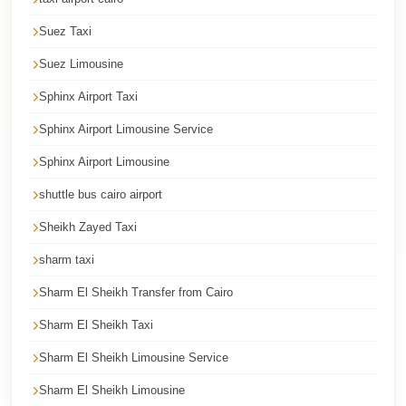
Cairo
Suez Taxi
Taxi
Suez Limousine
Dokki
Taxi
Sphinx Airport Taxi
Dahab
Sphinx Airport Limousine Service
Limousine
Sphinx Airport Limousine
Sinai
shuttle bus cairo airport
Service
Sheikh Zayed Taxi
Dahab
sharm taxi
Limousine
Sharm El Sheikh Transfer from Cairo
Corporate
Transfer
Sharm El Sheikh Taxi
Service
Sharm El Sheikh Limousine Service
Cairo
Sharm El Sheikh Limousine
Business