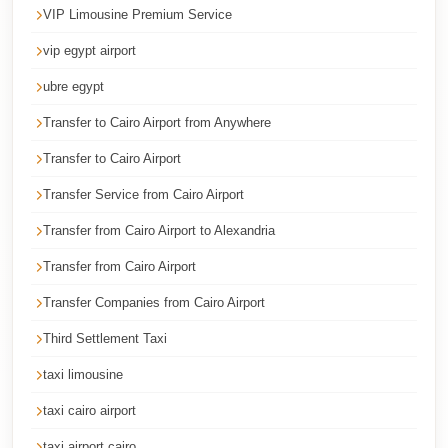
Faisal
VIP Limousine Premium Service
Taxi
vip egypt airport
El
ubre egypt
Rehab
Transfer to Cairo Airport from Anywhere
Limousine
Service
Transfer to Cairo Airport
El
Transfer Service from Cairo Airport
Rehab
Transfer from Cairo Airport to Alexandria
Limousine
Transfer from Cairo Airport
Egypt
Transfer Companies from Cairo Airport
Limousine
Third Settlement Taxi
egypt
airport
taxi limousine
taxi
taxi cairo airport
Downtown
taxi airport cairo