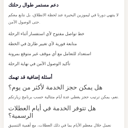
دعم مستمر طوال رحلتك
New
Cairo
لا ينتهي دورنا في ليموزين البحيرة عند لحظة الانطلاق، بل نتابع معكم
Limousine
حتى الوصول الآمن.
New
خط تواصل مفتوح لأي استفسار أثناء الرحلة
Administrative
متابعة فورية لأي تغيير طارئ في الخطة
Capital
استعداد للتعامل مع أي موقف غير متوقع بمرونة
Transfer
تأكيد الوصول الآمن في نهاية الرحلة
New
Administrative
أسئلة إضافية قد تهمك
Capital
هل يمكن حجز الخدمة لأكثر من يوم؟
Limousine
نعم، يمكن ترتيب حجز يغطي عدة أيام متتالية حسب برنامج زيارتكم.
Nasr
هل تتوفر الخدمة في أيام العطلات
City
الرسمية؟
Taxi
نعمل خلال معظم الأيام بما في ذلك العطلات، مع أهمية التنسيق
Nasr