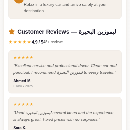
Cairo
Relax in a luxury car and arrive safely at your
destination.
Limousine
Companies
at
Customer Reviews — ليموزين البحيرة
Cairo
★★★★★
4.9 / 5
48+ reviews
Airport
limousine
★★★★★
cairo
"Excellent service and professional driver. Clean car and
punctual. I recommend ليموزين البحيرة to every traveler."
airport
Ahmed M.
limousine
Cairo • 2025
Hurghada
Transfer
★★★★★
from
"Used ليموزين البحيرة several times and the experience
Cairo
is always great. Fixed prices with no surprises."
Sara K.
Hurghada