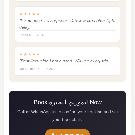
Madinaty
Limousine
★★★★★
Service
"Fixed price, no surprises. Driver waited after flight
delay."
Madinaty
Sarah A. — 2026
Limousine
Maadi
★★★★★
Limousine
"Best limousine I have used. Will use every trip."
Service
Mohammed K. — 2026
Maadi
Limousine
Luxor
Book ليموزين البحيرة Now
Limousine
Service
Call or WhatsApp us to confirm your booking and set
your trip details.
Luxor
Limousine