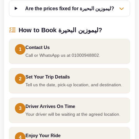
from
Are the prices fixed for ليموزين البحيرة?
Cairo
Airport
Limousine
How to Book ليموزين البحيرة?
from
Alexandria
Contact Us
1
to
Call or WhatsApp us at 01000948802.
Cairo
Airport
Set Your Trip Details
2
Limousine
Tell us the date, pick-up location, and destination.
Company
in
Driver Arrives On Time
Cairo
3
Your driver will be waiting at the agreed location.
Limousine
Companies
in
Enjoy Your Ride
4