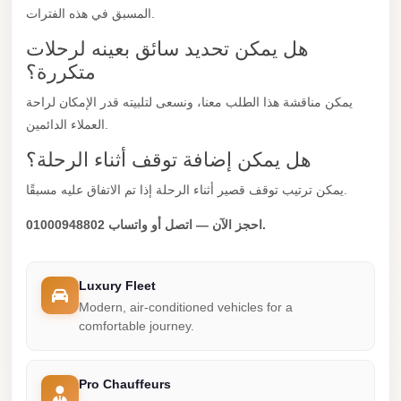
المسبق في هذه الفترات.
City
Limousine
هل يمكن تحديد سائق بعينه لرحلات
Service
متكررة؟
Nasr
يمكن مناقشة هذا الطلب معنا، ونسعى لتلبيته قدر الإمكان لراحة
City
العملاء الدائمين.
Limousine
هل يمكن إضافة توقف أثناء الرحلة؟
Mohandessin
يمكن ترتيب توقف قصير أثناء الرحلة إذا تم الاتفاق عليه مسبقًا.
Taxi
احجز الآن — اتصل أو واتساب 01000948802.
Mercedes
Limousine
Luxury Fleet
Mercedes
Modern, air-conditioned vehicles for a
Car
comfortable journey.
Rental
with
Pro Chauffeurs
Driver