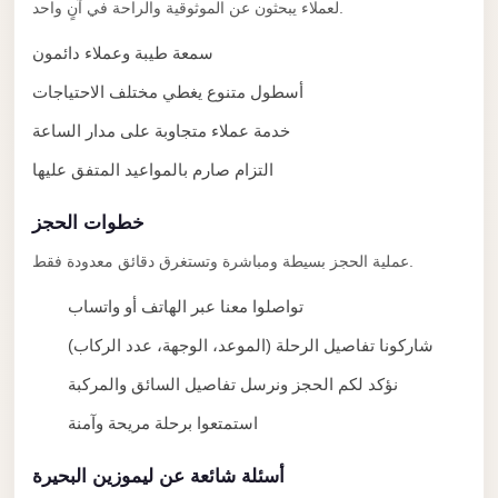
taxi
لعملاء يبحثون عن الموثوقية والراحة في آنٍ واحد.
cairo
سمعة طيبة وعملاء دائمون
airport
أسطول متنوع يغطي مختلف الاحتياجات
taxi
خدمة عملاء متجاوبة على مدار الساعة
airport
cairo
التزام صارم بالمواعيد المتفق عليها
Suez
خطوات الحجز
Taxi
عملية الحجز بسيطة ومباشرة وتستغرق دقائق معدودة فقط.
Suez
تواصلوا معنا عبر الهاتف أو واتساب
Limousine
شاركونا تفاصيل الرحلة (الموعد، الوجهة، عدد الركاب)
Sphinx
Airport
نؤكد لكم الحجز ونرسل تفاصيل السائق والمركبة
Taxi
استمتعوا برحلة مريحة وآمنة
Sphinx
أسئلة شائعة عن ليموزين البحيرة
Airport